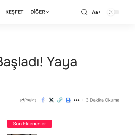
KEŞFET
DIĞER
Aa
Başladı! Yaya
3 Dakika Okuma
Paylaş
Son Eklenenler