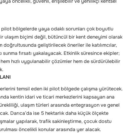
aya öncelikli, güvenli, erişilebilir ve yenilikçi kentsel
nen pilot bölgelerde yaya odaklı sorunları çok boyutlu
r ulaşım biçimi değil, bütüncül bir kent deneyimi olarak
 doğrultusunda geliştirilecek öneriler ile katılımcılar,
sunma fırsatı yakalayacak. Etkinlik süresince ekipler;
ek hem hızlı uygulanabilir çözümler hem de sürdürülebilir
k.
LANI
kterlerini temsil eden iki pilot bölgede çalışma yürütecek.
anda kentin idari ve ticari merkezlerini kapsayan ana
rekliliği, ulaşım türleri arasında entegrasyon ve genel
ılacak. Darıca’da ise 5 hektarlık daha küçük ölçekte
şmalar yapılarak, trafik sakinleştirme, çocuk dostu
urulması öncelikli konular arasında yer alacak.