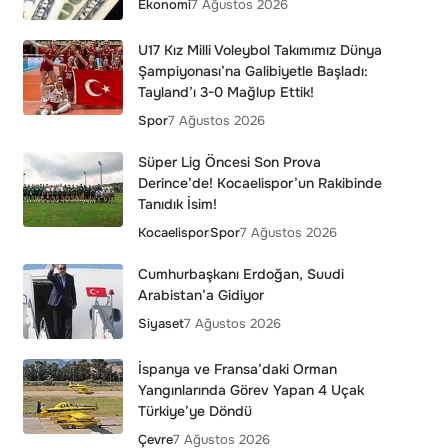
Ekonomi
7 Ağustos 2026
U17 Kız Milli Voleybol Takımımız Dünya
Şampiyonası’na Galibiyetle Başladı:
Tayland’ı 3-0 Mağlup Ettik!
Spor
7 Ağustos 2026
Süper Lig Öncesi Son Prova
Derince’de! Kocaelispor’un Rakibinde
Tanıdık İsim!
Kocaelispor
Spor
7 Ağustos 2026
Cumhurbaşkanı Erdoğan, Suudi
Arabistan’a Gidiyor
Siyaset
7 Ağustos 2026
İspanya ve Fransa’daki Orman
Yangınlarında Görev Yapan 4 Uçak
Türkiye’ye Döndü
Çevre
7 Ağustos 2026