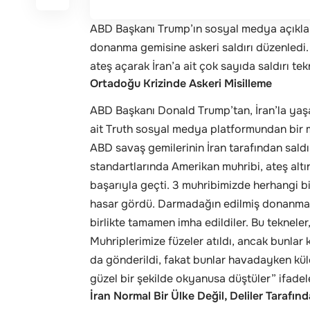
ABD Başkanı Trump’ın sosyal medya açıkla
donanma gemisine askeri saldırı düzenledi. S
ateş açarak İran’a ait çok sayıda saldırı tek
Ortadoğu Krizinde Askeri Misilleme
ABD Başkanı Donald Trump’tan, İran’la yaşan
ait Truth sosyal medya platformundan bir
ABD savaş gemilerinin İran tarafından saldı
standartlarında Amerikan muhribi, ateş al
başarıyla geçti. 3 muhribimizde herhangi b
hasar gördü. Darmadağın edilmiş donanmala
birlikte tamamen imha edildiler. Bu tekneler, 
Muhriplerimize füzeler atıldı, ancak bunlar 
da gönderildi, fakat bunlar havadayken küle
güzel bir şekilde okyanusa düştüler” ifadele
İran Normal Bir Ülke Değil, Deliler Tarafın