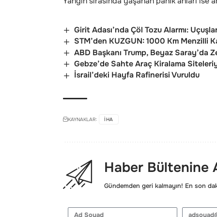
Yangın sırasında yaşanan panik anları ise 
Girit Adası’nda Çöl Tozu Alarmı: Uçuşla
STM’den KUZGUN: 1000 Km Menzilli Ka
ABD Başkanı Trump, Beyaz Saray’da Ze
Gebze’de Sahte Araç Kiralama Siteleriyl
İsrail’deki Hayfa Rafinerisi Vuruldu
KAYNAKLAR:
IHA
Haber Bültenine
Gündemden geri kalmayın! En son daki