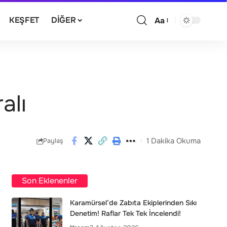
KEŞFET
DIĞER
Aa
alı
1 Dakika Okuma
Paylaş
Son Eklenenler
Karamürsel’de Zabıta Ekiplerinden Sıkı
Denetim! Raflar Tek Tek İncelendi!