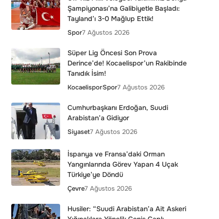
Şampiyonası’na Galibiyetle Başladı:
Tayland’ı 3-0 Mağlup Ettik!
Spor
7 Ağustos 2026
Süper Lig Öncesi Son Prova
Derince’de! Kocaelispor’un Rakibinde
Tanıdık İsim!
Kocaelispor
Spor
7 Ağustos 2026
Cumhurbaşkanı Erdoğan, Suudi
Arabistan’a Gidiyor
Siyaset
7 Ağustos 2026
İspanya ve Fransa’daki Orman
Yangınlarında Görev Yapan 4 Uçak
Türkiye’ye Döndü
Çevre
7 Ağustos 2026
Husiler: “Suudi Arabistan’a Ait Askeri