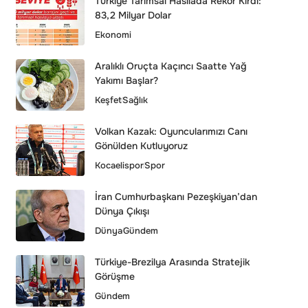
Türkiye Tarımsal Hasılada Rekor Kırdı:
83,2 Milyar Dolar
Ekonomi
Aralıklı Oruçta Kaçıncı Saatte Yağ
Yakımı Başlar?
Keşfet
Sağlık
Volkan Kazak: Oyuncularımızı Canı
Gönülden Kutluyoruz
Kocaelispor
Spor
İran Cumhurbaşkanı Pezeşkiyan’dan
Dünya Çıkışı
Dünya
Gündem
Türkiye-Brezilya Arasında Stratejik
Görüşme
Gündem