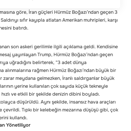
masına göre, İran güçleri Hürmüz Boğazı’ndan geçen 3
aldırıyı sıfır kayıpla atlatan Amerikan muhripleri, karşı
nesini batırdı.
an son askeri gerilimle ilgili açıklama geldi. Kendisine
 mesaj yayınlayan Trump, Hürmüz Boğazı’ndan geçen
rıya uğradığını belirterek, “3 adet dünya
tına alınmalarına rağmen Hürmüz Boğazı’ndan büyük bir
ir zarar meydana gelmezken, İranlı saldırganlar büyük
rının yerine kullanılan çok sayıda küçük tekneyle
hızlı ve etkili bir şekilde denizin dibini boyladı.
kolayca düşürüldü. Aynı şekilde, insansız hava araçları
 çevrildi. Tıpkı bir kelebeğin mezarına düşüşü gibi, çok
rini kullandı.
dan Yönetiliyor