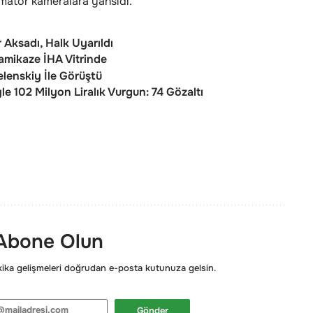
amatör kameralara yansıdı.
r Aksadı, Halk Uyarıldı
mikaze İHA Vitrinde
lenskiy İle Görüştü
e 102 Milyon Liralık Vurgun: 74 Gözaltı
 Abone Olun
ka gelişmeleri doğrudan e-posta kutunuza gelsin.
Gönder