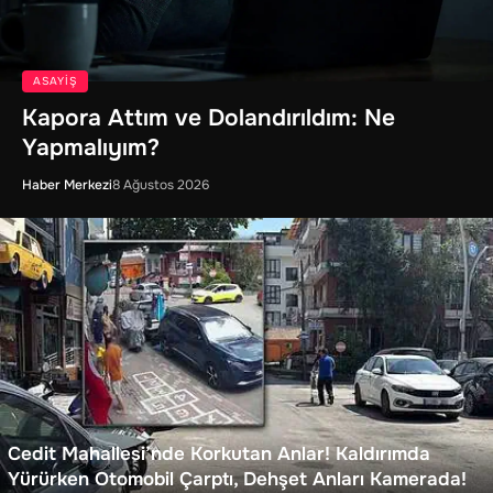
ASAYIŞ
Kapora Attım ve Dolandırıldım: Ne
Yapmalıyım?
Haber Merkezi
8 Ağustos 2026
Cedit Mahallesi’nde Korkutan Anlar! Kaldırımda
Yürürken Otomobil Çarptı, Dehşet Anları Kamerada!