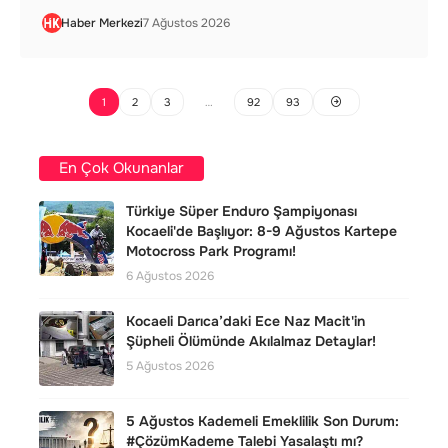
Haber Merkezi
7 Ağustos 2026
1
2
3
…
92
93
En Çok Okunanlar
Türkiye Süper Enduro Şampiyonası
Kocaeli'de Başlıyor: 8-9 Ağustos Kartepe
Motocross Park Programı!
6 Ağustos 2026
Kocaeli Darıca’daki Ece Naz Macit'in
Şüpheli Ölümünde Akılalmaz Detaylar!
5 Ağustos 2026
5 Ağustos Kademeli Emeklilik Son Durum:
#ÇözümKademe Talebi Yasalaştı mı?