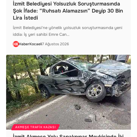
İzmit Belediyesi Yolsuzluk Soruşturmasında
Şok İfade: “Ruhsatı Alamazsın” Deyip 30 Bin
Lira İstedi
İzmit Belediyesi'ne yönelik yolsuzluk soruşturmasında yeni
iddia: İş yeri sahibi Emre Can…
HaberKocaeli
7 Ağustos 2026
AKMEŞE TRAFIK KAZASI
İzmit Akmeşe Yolu Sapakpınar Mevkisinde İki