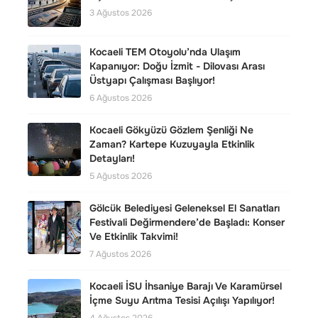
3 Ağustos 2026
Kocaeli TEM Otoyolu’nda Ulaşım
Kapanıyor: Doğu İzmit - Dilovası Arası
Üstyapı Çalışması Başlıyor!
6 Ağustos 2026
Kocaeli Gökyüzü Gözlem Şenliği Ne
Zaman? Kartepe Kuzuyayla Etkinlik
Detayları!
5 Ağustos 2026
Gölcük Belediyesi Geleneksel El Sanatları
Festivali Değirmendere’de Başladı: Konser
Ve Etkinlik Takvimi!
7 Ağustos 2026
Kocaeli İSU İhsaniye Barajı Ve Karamürsel
İçme Suyu Arıtma Tesisi Açılışı Yapılıyor!