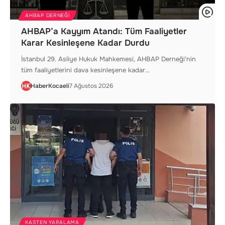
AHBAP DERNEĞI
AHBAP’a Kayyım Atandı: Tüm Faaliyetler
Karar Kesinleşene Kadar Durdu
İstanbul 29. Asliye Hukuk Mahkemesi, AHBAP Derneği'nin
tüm faaliyetlerini dava kesinleşene kadar…
HaberKocaeli
7 Ağustos 2026
KASTEN YARALAMA