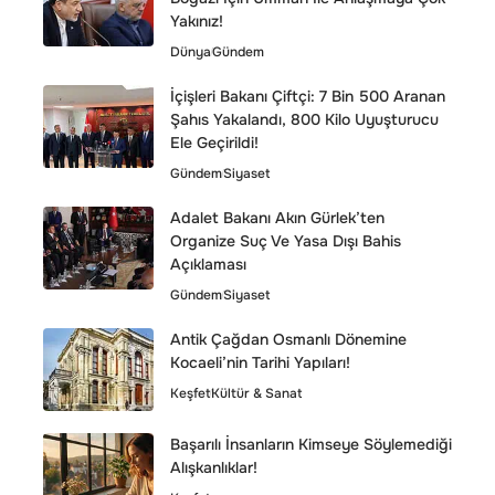
Yakınız!
Dünya
Gündem
İçişleri Bakanı Çiftçi: 7 Bin 500 Aranan
Şahıs Yakalandı, 800 Kilo Uyuşturucu
Ele Geçirildi!
Gündem
Siyaset
Adalet Bakanı Akın Gürlek’ten
Organize Suç Ve Yasa Dışı Bahis
Açıklaması
Gündem
Siyaset
Antik Çağdan Osmanlı Dönemine
Kocaeli’nin Tarihi Yapıları!
Keşfet
Kültür & Sanat
Başarılı İnsanların Kimseye Söylemediği
Alışkanlıklar!