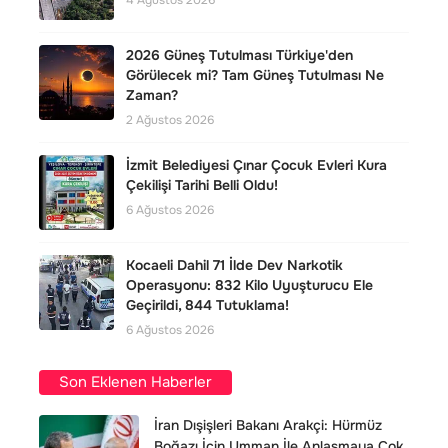
4 Ağustos 2026
2026 Güneş Tutulması Türkiye'den
Görülecek mi? Tam Güneş Tutulması Ne
Zaman?
2 Ağustos 2026
İzmit Belediyesi Çınar Çocuk Evleri Kura
Çekilişi Tarihi Belli Oldu!
6 Ağustos 2026
Kocaeli Dahil 71 İlde Dev Narkotik
Operasyonu: 832 Kilo Uyuşturucu Ele
Geçirildi, 844 Tutuklama!
6 Ağustos 2026
Son Eklenen Haberler
İran Dışişleri Bakanı Arakçi: Hürmüz
Boğazı İçin Umman İle Anlaşmaya Çok