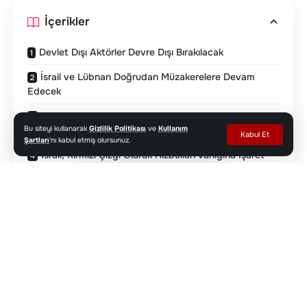
İçerikler
Devlet Dışı Aktörler Devre Dışı Bırakılacak
İsrail ve Lübnan Doğrudan Müzakerelere Devam
Edecek
ABD’den Lübnan Silahlı Kuvvetleri’ne Destek
Taahhüdü
Bu siteyi kullanarak
Gizlilik Politikası
ve
Kullanım
Kabul Et
Şartları
'nı kabul etmiş olursunuz.
İsrail, Kırmızı Çizgi Olarak Hizbullah Varlığına İşaret
Etti
Lübnan’dan Egemenlik Vurgusu
İsrail ve Lübnan ateşkes konusunda, ABD
arabuluculuğunda 29 Mayıs’ta Pentagon’da
başlayan doğrudan görüşmelerin dördüncü
turunda mutabakata vardı. Üç ülkenin ortak