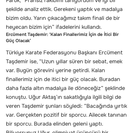
Faruk, “Fransız rakibimi tanıyordum ve iyi bir
şekilde analiz ettik. Gerekeni yaptık ve madalya
bizim oldu. Yarın çıkacağımız takım finali de bir
heyecan bizim için” ifadelerini kullandı.
Ercüment Taşdemir: ‘Kalan Finallerimiz İçin de İtici Bir
Güç Olacak’
Türkiye Karate Federasyonu Başkanı Ercüment
Taşdemir ise, “Uzun yıllar süren bir sebat, emek
var. Bugün görevini yerine getirdi. Kalan
finallerimiz için de itici bir güç olacak. Buradan
daha fazla altın madalya ile döneceğiz” şeklinde
konuştu. Uğur Aktaş’ın sakatlığıyla ilgili bilgi de
veren Taşdemir şunları söyledi: “Bacağında yırtık
var. Gerçekten pozitif bir sporcu. Ailecek tanınan
bir sporcu. Burada elinden geleni yaptı.
Biliyorsunuz Uğur, olimpiyat üçüncüsü bir