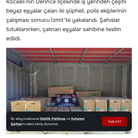
Kocaeli’nin Derince ilçesinde iş yerinden çeşitli
beyaz eşyalar çalan iki şüpheli, polis ekiplerinin
çalışması sonucu İzmit’te yakalandı. Şahıslar
tutuklanırken, çalınan eşyalar sahibine teslim
edildi.
Bu siteyi kullanarak
Gizlilik Politikası
ve
Kullanım
Kabul Et
Şartları
'nı kabul etmiş olursunuz.