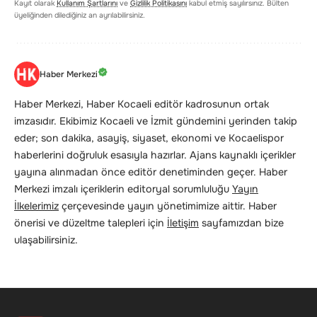
Kayıt olarak
Kullanım Şartlarını
ve
Gizlilik Politikasını
kabul etmiş sayılırsınız. Bülten
üyeliğinden dilediğiniz an ayrılabilirsiniz.
Haber Merkezi
Haber Merkezi, Haber Kocaeli editör kadrosunun ortak
imzasıdır. Ekibimiz Kocaeli ve İzmit gündemini yerinden takip
eder; son dakika, asayiş, siyaset, ekonomi ve Kocaelispor
haberlerini doğruluk esasıyla hazırlar. Ajans kaynaklı içerikler
yayına alınmadan önce editör denetiminden geçer. Haber
Merkezi imzalı içeriklerin editoryal sorumluluğu
Yayın
İlkelerimiz
çerçevesinde yayın yönetimimize aittir. Haber
önerisi ve düzeltme talepleri için
İletişim
sayfamızdan bize
ulaşabilirsiniz.