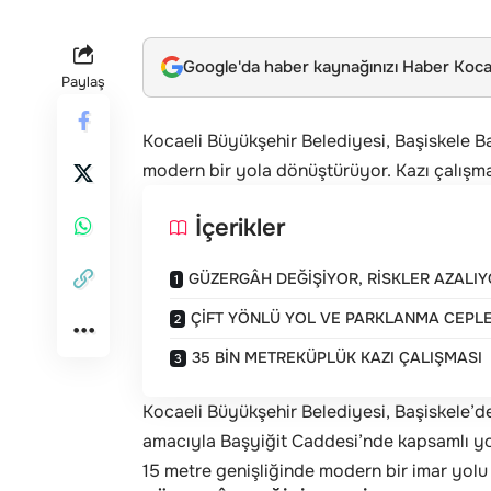
Google'da haber kaynağınızı Haber Kocae
Paylaş
Kocaeli Büyükşehir Belediyesi, Başiskele Ba
modern bir yola dönüştürüyor. Kazı çalışma
İçerikler
GÜZERGÂH DEĞİŞİYOR, RİSKLER AZALI
ÇİFT YÖNLÜ YOL VE PARKLANMA CEPLE
35 BİN METREKÜPLÜK KAZI ÇALIŞMASI
Kocaeli Büyükşehir Belediyesi, Başiskele’d
amacıyla Başyiğit Caddesi’nde kapsamlı yo
15 metre genişliğinde modern bir imar yolu