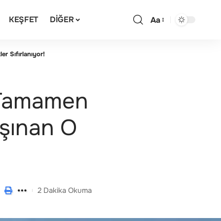
KEŞFET
DIĞER
Aa
r Sıfırlanıyor!
i Tamamen
aşınan O
2 Dakika Okuma