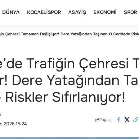
DÜNYA
KOCAELISPOR
ASAYIŞ
EKONOMI
SPOR
ğin Çehresi Tamamen Değişiyor! Dere Yatağından Taşınan O Caddede Riskle
e’de Trafiğin Çehres
r! Dere Yatağından T
iskler Sıfırlanıyor!
Paylaş
n 2026 15:24