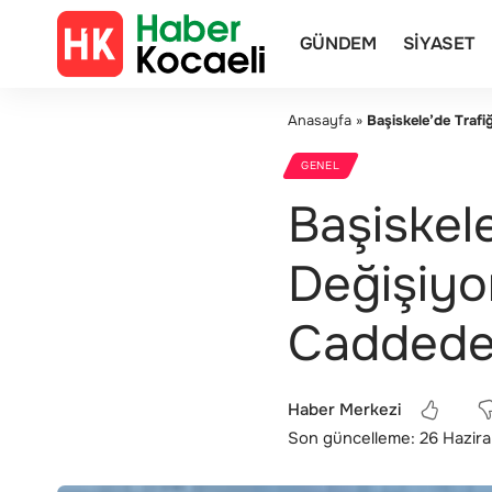
GÜNDEM
SIYASET
Anasayfa
»
Başiskele’de Trafi
GENEL
Başiskel
Değişiyo
Caddede R
Haber Merkezi
Son güncelleme: 26 Hazira