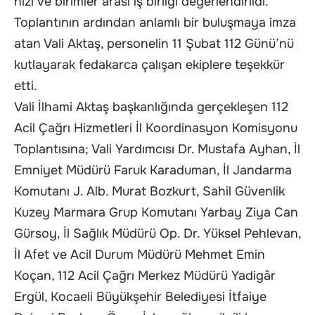
hızı ve birimler arası iş birliği değerlendirildi.
Toplantının ardından anlamlı bir buluşmaya imza
atan Vali Aktaş, personelin 11 Şubat 112 Günü’nü
kutlayarak fedakarca çalışan ekiplere teşekkür
etti.
Vali İlhami Aktaş başkanlığında gerçekleşen 112
Acil Çağrı Hizmetleri İl Koordinasyon Komisyonu
Toplantısına; Vali Yardımcısı Dr. Mustafa Ayhan, İl
Emniyet Müdürü Faruk Karaduman, İl Jandarma
Komutanı J. Alb. Murat Bozkurt, Sahil Güvenlik
Kuzey Marmara Grup Komutanı Yarbay Ziya Can
Gürsoy, İl Sağlık Müdürü Op. Dr. Yüksel Pehlevan,
İl Afet ve Acil Durum Müdürü Mehmet Emin
Koçan, 112 Acil Çağrı Merkez Müdürü Yadigâr
Ergül, Kocaeli Büyükşehir Belediyesi İtfaiye