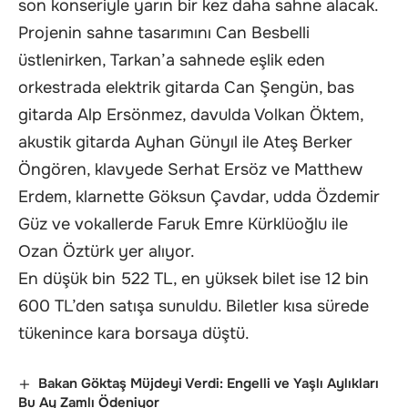
son konseriyle yarın bir kez daha sahne alacak.
Projenin sahne tasarımını Can Besbelli
üstlenirken, Tarkan’a sahnede eşlik eden
orkestrada elektrik gitarda Can Şengün, bas
gitarda Alp Ersönmez, davulda Volkan Öktem,
akustik gitarda Ayhan Günyıl ile Ateş Berker
Öngören, klavyede Serhat Ersöz ve Matthew
Erdem, klarnette Göksun Çavdar, udda Özdemir
Güz ve vokallerde Faruk Emre Kürklüoğlu ile
Ozan Öztürk yer alıyor.
En düşük bin 522 TL, en yüksek bilet ise 12 bin
600 TL’den satışa sunuldu. Biletler kısa sürede
tükenince kara borsaya düştü.
Bakan Göktaş Müjdeyi Verdi: Engelli ve Yaşlı Aylıkları
Bu Ay Zamlı Ödeniyor