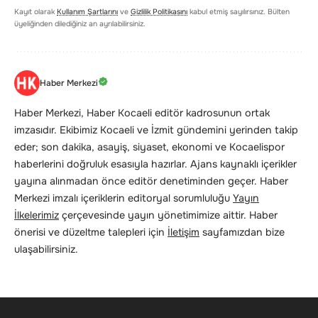
Kayıt olarak
Kullanım Şartlarını
ve
Gizlilik Politikasını
kabul etmiş sayılırsınız. Bülten
üyeliğinden dilediğiniz an ayrılabilirsiniz.
Haber Merkezi
Haber Merkezi, Haber Kocaeli editör kadrosunun ortak
imzasıdır. Ekibimiz Kocaeli ve İzmit gündemini yerinden takip
eder; son dakika, asayiş, siyaset, ekonomi ve Kocaelispor
haberlerini doğruluk esasıyla hazırlar. Ajans kaynaklı içerikler
yayına alınmadan önce editör denetiminden geçer. Haber
Merkezi imzalı içeriklerin editoryal sorumluluğu
Yayın
İlkelerimiz
çerçevesinde yayın yönetimimize aittir. Haber
önerisi ve düzeltme talepleri için
İletişim
sayfamızdan bize
ulaşabilirsiniz.