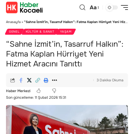
Aa
Anasayfa
»
“Sahne İzmit’in, Tasarruf Halkın”: Fatma Kaplan Hürriyet Yeni Hizmet Aracını Tanıttı
GENEL
KÜLTÜR & SANAT
YAŞAM
“Sahne İzmit’in, Tasarruf Halkın”:
Fatma Kaplan Hürriyet Yeni
Hizmet Aracını Tanıttı
3 Dakika Okuma
Haber Merkezi
Son güncelleme: 11 Şubat 2026 15:31