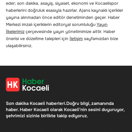
eder; son dakika, asayiş, siyaset, ekonomi ve Kocaelispor
haberlerini doğruluk esasıyla hazırlar. Ajans kaynaklı içerikler
yayına alınmadan önce editör denetiminden geçer. Haber
Merkezi imzalı içeriklerin editoryal sorumluluğu
Yayın
İlkelerimiz
çerçevesinde yayın yönetimimize aittir. Haber
önerisi ve düzeltme talepleri için
İletişim
sayfamızdan bize
ulaşabilirsiniz.
Son dakika Kocaeli haberleri.Doğru bilgi, zamanında
haber. Haber Kocaeli olarak Kocaeli’nin sesini duyuruyor,
şehrimizi sizinle birlikte takip ediyoruz.