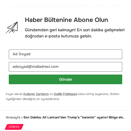
Haber Bültenine Abone Olun
Gündemden geri kalmayın! En son dakika gelişmeleri
doğrudan e-posta kutunuza gelsin.
Gönder
Kayıt olarak
Kullanım Şartlarını
ve
Gizlilik Politikasını
kabul etmiş sayılırsınız. Bülten
üyeliğinden dilediğiniz an ayrılabilirsiniz.
Anasayfa
»
Son Dakika: Ali Laricani’den Trump’a “karanlık” uyarısı! Bölge elektriği tehlikede
DÜNYA