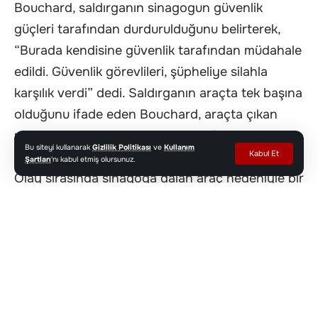
Bouchard, saldırganın sinagogun güvenlik
güçleri tarafından durdurulduğunu belirterek,
“Burada kendisine güvenlik tarafından müdahale
edildi. Güvenlik görevlileri, şüpheliye silahla
karşılık verdi” dedi. Saldırganın araçta tek başına
olduğunu ifade eden Bouchard, araçta çıkan
yangının durumu karmaşıklaştırdığını ve polis
Bu siteyi kullanarak
Gizlilik Politikası
ve
Kullanım
Kabul Et
köpeklerinin patlayıcı kontrolü yaptığını aktardı.
Şartları
'nı kabul etmiş olursunuz.
Olay sırasında sinagoga dalan araç nedeniyle bir
güvenlik görevlisi yaralanarak hastaneye
kaldırıldı. Başka bir sivil can kaybı yaşanmadı.
Validen Kınama Geldi
Michigan Valisi Gretchen Whitmer yayınladığı bir
açıklamayla saldırıyı sert bir dille kınadı. Olayın
yürek parçalayıcı olduğunu vurgulayan Whitmer,