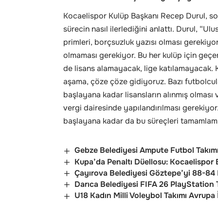
Kocaelispor Kulüp Başkanı Recep Durul, son
sürecin nasıl ilerlediğini anlattı. Durul, “U
primleri, borçsuzluk yazısı olması gereki
olmaması gerekiyor. Bu her kulüp için geçer
de lisans alamayacak, lige katılamayacak.
aşama, çöze çöze gidiyoruz. Bazı futbolcular
başlayana kadar lisansların alınmış olması 
vergi dairesinde yapılandırılması gerekiyor
başlayana kadar da bu süreçleri tamamlamış 
Gebze Belediyesi Ampute Futbol Takımı
Kupa’da Penaltı Düellosu: Kocaelispor B
Çayırova Belediyesi Göztepe’yi 88-84 
Darıca Belediyesi FIFA 26 PlayStation Tu
U18 Kadın Milli Voleybol Takımı Avrupa 