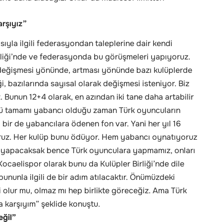
arşıyız”
ıyla ilgili federasyondan taleplerine dair kendi
irliği’nde ve federasyonda bu görüşmeleri yapıyoruz.
 değişmesi yönünde, artması yönünde bazı kulüplerde
, bazılarında sayısal olarak değişmesi isteniyor. Biz
. Bunun 12+4 olarak, en azından iki tane daha artabilir
ü tamamı yabancı olduğu zaman Türk oyuncuların
 bir de yabancılara ödenen fon var. Yani her yıl 16
oruz. Her kulüp bunu ödüyor. Hem yabancı oynatıyoruz
u yapacaksak bence Türk oyunculara yapmamız, onları
ocaelispor olarak bunu da Kulüpler Birliği’nde dile
ununla ilgili de bir adım atılacaktır. Önümüzdeki
 olur mu, olmaz mı hep birlikte göreceğiz. Ama Türk
a karşıyım” şeklide konuştu.
ğil”