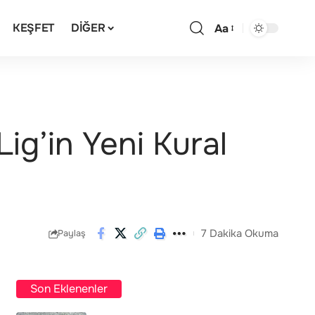
KEŞFET
DIĞER
Aa
ig’in Yeni Kural
7 Dakika Okuma
Paylaş
Son Eklenenler