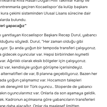
lıklarına Riva Hasan Doğan Milli Takımlar Kamp ve
 antrenmanla geçiren Kocaelispor’da kulüp başkanı
 kura çekimi sisteminden Ulusal Lisans sürecine dair
alarda bulundu.
eri yapacağız”
arı yanıtlayan Kocaelispor Başkanı Recep Durul, yabancı
olduğunu söyledi. Durul, “Her zaman olduğu gibi
uyor. Şu anda yoğun bir tempoda transferi çalışıyoruz.
a gidecek oyuncular var. Hepsi birbirinden kıymetli
r. Ağırlıklı olarak eksik bölgeler için çalışıyoruz.
iz var, kendisiyle yoğun görüşme içerisindeyiz.
alternatifleri de var, B planına geçebiliyoruz. Bazen her
hada yoğun çalışmamız var. Hocamızın talepleri
ek deneyimli bir Türk oyuncu.. Stoperde de yabancı
kın oyuncularımız var. Onlarla da son aşamaya geldik.
k. Kadronun açılmasına göre yabancıların transferleri
ane daha alacağız. Onlar da maalesef limitten