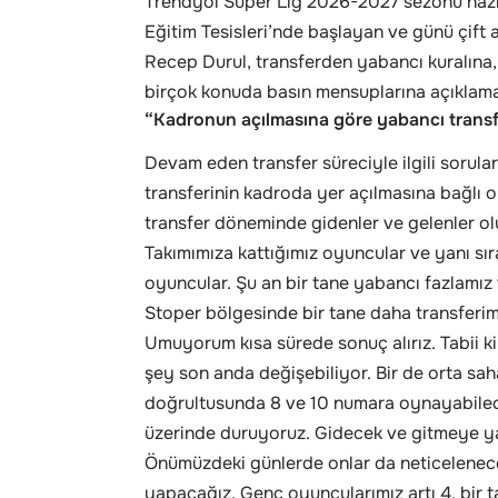
Trendyol Süper Lig 2026-2027 sezonu hazır
Eğitim Tesisleri’nde başlayan ve günü çift
Recep Durul, transferden yabancı kuralına,
birçok konuda basın mensuplarına açıklam
“Kadronun açılmasına göre yabancı transf
Devam eden transfer süreciyle ilgili sorul
transferinin kadroda yer açılmasına bağlı 
transfer döneminde gidenler ve gelenler ol
Takımımıza kattığımız oyuncular ve yanı sır
oyuncular. Şu an bir tane yabancı fazlamız va
Stoper bölgesinde bir tane daha transferim
Umuyorum kısa sürede sonuç alırız. Tabii ki 
şey son anda değişebiliyor. Bir de orta sa
doğrultusunda 8 ve 10 numara oynayabilec
üzerinde duruyoruz. Gidecek ve gitmeye ya
Önümüzdeki günlerde onlar da neticelenece
yapacağız. Genç oyuncularımız artı 4, bir t