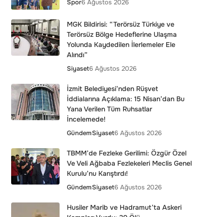
Spor
6 Ağustos 2026
MGK Bildirisi: “Terörsüz Türkiye ve
Terörsüz Bölge Hedeflerine Ulaşma
Yolunda Kaydedilen İlerlemeler Ele
Alındı”
Siyaset
6 Ağustos 2026
İzmit Belediyesi’nden Rüşvet
İddialarına Açıklama: 15 Nisan’dan Bu
Yana Verilen Tüm Ruhsatlar
İncelemede!
Gündem
Siyaset
6 Ağustos 2026
TBMM’de Fezleke Gerilimi: Özgür Özel
Ve Veli Ağbaba Fezlekeleri Meclis Genel
Kurulu’nu Karıştırdı!
Gündem
Siyaset
6 Ağustos 2026
Husiler Marib ve Hadramut’ta Askeri