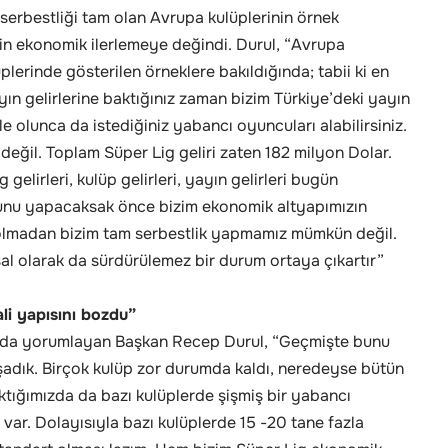
erbestliği tam olan Avrupa kulüplerinin örnek
çin ekonomik ilerlemeye değindi. Durul, “Avrupa
plerinde gösterilen örneklere bakıldığında; tabii ki en
yın gelirlerine baktığınız zaman bizim Türkiye’deki yayın
yle olunca da istediğiniz yabancı oyuncuları alabilirsiniz.
ğil. Toplam Süper Lig geliri zaten 182 milyon Dolar.
elirleri, kulüp gelirleri, yayın gelirleri bugün
bunu yapacaksak önce bizim ekonomik altyapımızın
r olmadan bizim tam serbestlik yapmamız mümkün değil.
al olarak da sürdürülemez bir durum ortaya çıkartır”
li yapısını bozdu”
ı da yorumlayan Başkan Recep Durul, “Geçmişte bunu
şadık. Birçok kulüp zor durumda kaldı, neredeyse bütün
tığımızda da bazı kulüplerde şişmiş bir yabancı
ı var. Dolayısıyla bazı kulüplerde 15 -20 tane fazla