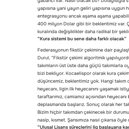
yabancı var. Nasıl olacak bu? Dolayısıyla 
yapısına yani yayın geliri yapısına uygun
entegrasyonu ancak aşama aşama yapabilir
400 milyon Dolar gibi bir beklentimiz var. 
kuralında değişiklikler daha radikal bir şeki
“Kura sistemi bu sene daha farklı olacak”
Federasyonun fikstür çekimine dair paylaştı
Durul, “Fikstür çekimi algoritmik yapılıyor
takımların üst üste daha güçlü takımlarla o
bizi bekliyor. Kocaelispor olarak kura çekim
düşüncemiz, beklentimiz yok. Hangi takım o
heyecanı, ligin ilk heyecanını yaşamak isti
taraftarımız, camiamız açısından heyecanı b
deplasmanda başlarız. Sonuç olarak her tak
Bizim hiçbir takımdan çekinecek bir durumu
nasip, kısmet. Şansımıza nasıl çıkarsa öyle
“Ulusal Lisans süreçlerini lig başlayana 