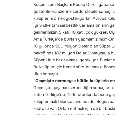
Kocaelispor Başkanı Recep Durul, yabancı s
gösterilmesi üzerine sürdürülebilir sonuç i
kulüplerini örnek gösteriyorlar. Avrupa kulü
iyi 5 ülke tam serbestlik var ama onların ya
gelirlerimizin 5 katı, 10 katı, çok yüksek. Ö
Ama Türkiye’de bunları yapmamız mümkün de
10 yıl önce 500 milyon Dolar olan Süper Lig g
baktığında 182 milyon Dolar. Dolayısıyla 
Süper Lig’e hazır olması gerekiyor. Bunla
Bu kulüpler için bence sürdürülemez, finans
diye konuştu.
“Geçmişte neredeyse bütün kulüplerin ma
Geçmişte yaşanan serbestliğin sonuçların
zaten Türkiye’de, Türk futbolunda bunu ya
kulüpler mali bilançosunu bozdu. Bugün bak
kadrosu var. Onları eritmek için de bir bask