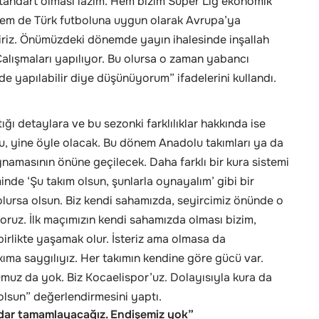
standart olması lazım. Hem bizim Süper Lig ekonomik
 hem de Türk futboluna uygun olarak Avrupa’ya
iz. Önümüzdeki dönemde yayın ihalesinde inşallah
Çalışmaları yapılıyor. Bu olursa o zaman yabancı
lde yapılabilir diye düşünüyorum” ifadelerini kullandı.
ğı detaylara ve bu sezonki farklılıklar hakkında ise
du, yine öyle olacak. Bu dönem Anadolu takımları ya da
ynamasının önüne geçilecek. Daha farklı bir kura sistemi
inde ‘Şu takım olsun, şunlarla oynayalım’ gibi bir
lursa olsun. Biz kendi sahamızda, seyircimiz önünde o
yoruz. İlk maçımızın kendi sahamızda olması bizim,
irlikte yaşamak olur. İsteriz ama olmasa da
ıma saygılıyız. Her takımın kendine göre gücü var.
muz da yok. Biz Kocaelispor’uz. Dolayısıyla kura da
 olsun” değerlendirmesini yaptı.
kadar tamamlayacağız. Endişemiz yok”