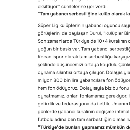
eksiltiyor” cümlelerine yer verdi.
“Tam yabancı serbestliğine kulüp olarak k
Süper Lig kulüplerinin yabancı oyuncu sayıs
görüşlerini de paylaşan Durul, “Kulüpler B
Son zamanlarda Türkiye’de 10+4 kuralının
yoğun bir baskı var. Tam yabancı serbestliği
Kocaelispor olarak tam serbestliğe karşıyız
şeklinde düşüncemizi ortaya koyduk. Çünk
oynama sıkıntısı ortaya çıkıyor. Dolayısıyla
milyon 800 bin lira yabancılara fon ödüy
hem fon ödüyoruz. Dolayısıyla biz bu fon
oynatmamız, onları fonlamamız gerekiyor. K
getirdik ve federasyona da ilettik. Umarım b
günlerde yabancı kuralının değişme ihtimali
futbolu adına ben tam serbestliğin olmasın
“Türkiye’de bunları yapmamız mümkün de