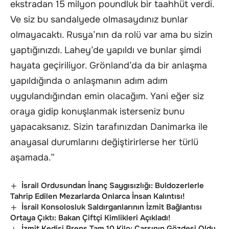
ekstradan 15 milyon poundluk bir taahhüt verdi.
Ve siz bu sandalyede olmasaydınız bunlar
olmayacaktı. Rusya’nın da rolü var ama bu sizin
yaptığınızdı. Lahey’de yapıldı ve bunlar şimdi
hayata geçiriliyor. Grönland’da da bir anlaşma
yapıldığında o anlaşmanın adım adım
uygulandığından emin olacağım. Yani eğer siz
oraya gidip konuşlanmak isterseniz bunu
yapacaksanız. Sizin tarafınızdan Danimarka ile
anayasal durumlarını değiştirirlerse her türlü
aşamada.”
İsrail Ordusundan İnanç Saygısızlığı: Buldozerlerle
Tahrip Edilen Mezarlarda Onlarca İnsan Kalıntısı!
İsrail Konsolosluk Saldırganlarının İzmit Bağlantısı
Ortaya Çıktı: Bakan Çiftçi Kimlikleri Açıkladı!
İzmit Kedisi Prens Tam 10 Kilo: Çarşının Gözdesi Oldu