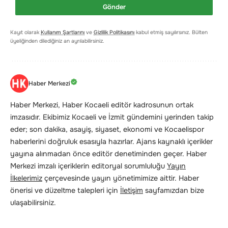
Gönder
Kayıt olarak
Kullanım Şartlarını
ve
Gizlilik Politikasını
kabul etmiş sayılırsınız. Bülten
üyeliğinden dilediğiniz an ayrılabilirsiniz.
Haber Merkezi
Haber Merkezi, Haber Kocaeli editör kadrosunun ortak
imzasıdır. Ekibimiz Kocaeli ve İzmit gündemini yerinden takip
eder; son dakika, asayiş, siyaset, ekonomi ve Kocaelispor
haberlerini doğruluk esasıyla hazırlar. Ajans kaynaklı içerikler
yayına alınmadan önce editör denetiminden geçer. Haber
Merkezi imzalı içeriklerin editoryal sorumluluğu
Yayın
İlkelerimiz
çerçevesinde yayın yönetimimize aittir. Haber
önerisi ve düzeltme talepleri için
İletişim
sayfamızdan bize
ulaşabilirsiniz.