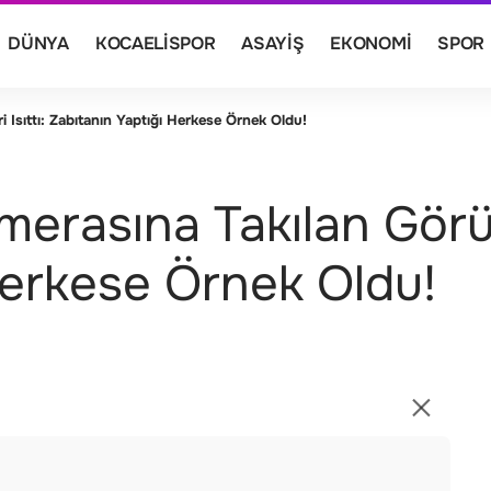
DÜNYA
KOCAELISPOR
ASAYIŞ
EKONOMI
SPOR
 Isıttı: Zabıtanın Yaptığı Herkese Örnek Oldu!
erasına Takılan Görünt
Herkese Örnek Oldu!