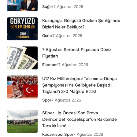
Sağlık
7 Ağustos 2026
Kuzuyayla Gökyüzü Gözlem Şenliği’nde
Bizleri Neler Bekliyor?
Genel
7 Ağustos 2026
7 Ağustos Serbest Piyasada Döviz
Fiyatları
Ekonomi
7 Ağustos 2026
U17 Kız Milli Voleybol Takımımız Dünya
Şampiyonası’na Galibiyetle Başladı:
Tayland’ı 3-0 Mağlup Ettik!
Spor
7 Ağustos 2026
Süper Lig Öncesi Son Prova
Derince’de! Kocaelispor’un Rakibinde
Tanıdık İsim!
Kocaelispor
Spor
7 Ağustos 2026