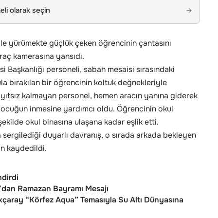
li olarak seçin
→
le yürümekte güçlük çeken öğrencinin çantasını
araç kamerasına yansıdı.
i Başkanlığı personeli, sabah mesaisi sırasındaki
la bırakılan bir öğrencinin koltuk değnekleriyle
ayıtsız kalmayan personel, hemen aracın yanına giderek
 çocuğun inmesine yardımcı oldu. Öğrencinin okul
şekilde okul binasına ulaşana kadar eşlik etti.
 sergilediği duyarlı davranış, o sırada arkada bekleyen
n kaydedildi.
dirdi
’dan Ramazan Bayramı Mesajı
Akçaray “Körfez Aqua” Temasıyla Su Altı Dünyasına