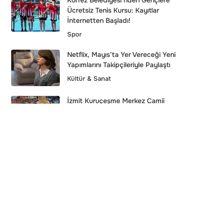
Körfez Belediyesi’nden Gençlere
Ücretsiz Tenis Kursu: Kayıtlar
İnternetten Başladı!
Spor
Netflix, Mayıs’ta Yer Vereceği Yeni
Yapımlarını Takipçileriyle Paylaştı
Kültür & Sanat
İzmit Kuruçeşme Merkez Camii
İnşaatında Kritik Aşama
Genel
Zelenskiy, ABD 1 Hafta İçinde Rusya İle
Miami’de Yeni Görüşme Yapılmasını
Önerdi
Dünya
Başiskele Belediyesi’nden Eğitime
“Yabancı Dil” Desteği: Minikler Pratik