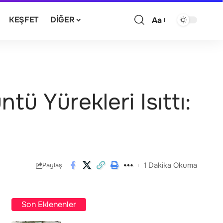
KEŞFET
DIĞER
Aa
ü Yürekleri Isıttı:
1 Dakika Okuma
Paylaş
Son Eklenenler