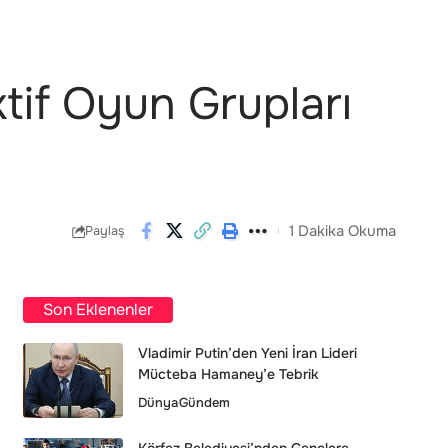
ktif Oyun Grupları
1 Dakika Okuma
Paylaş
Son Eklenenler
Vladimir Putin’den Yeni İran Lideri
Mücteba Hamaney’e Tebrik
Dünya
Gündem