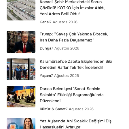
Kocaeli Şehir Merkezindeki Sorun
Çözüldü! KOTKO İçin İmzalar Atıldı,
Yeni Adres Belli Oldu!
Genel
7 Ağustos 2026
Trump: “Savaş Çok Yakında Bitecek,
İran Daha Fazla Dayanamaz”
Dünya
7 Ağustos 2026
Karamürsel’de Zabıta Ekiplerinden Sıkı
Denetim! Raflar Tek Tek İncelendi!
Yaşam
7 Ağustos 2026
Darıca Belediyesi ‘Sanat Seninle
Sokakta’ Etkinliği Bayramoğlu’nda
Düzenlendi!
Kültür & Sanat
7 Ağustos 2026
Yaz Aylarında Ani Sıcaklık Değişimi Diş
Hassasiyetini Artırıyor