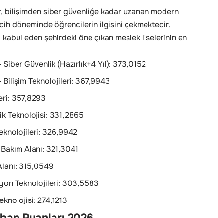
er, bilişimden siber güvenliğe kadar uzanan modern
ih döneminde öğrencilerin ilgisini çekmektedir.
kabul eden şehirdeki öne çıkan meslek liselerinin en
iber Güvenlik (Hazırlık+4 Yıl): 373,0152
ilişim Teknolojileri: 367,9943
leri: 357,8293
ik Teknolojisi: 331,2865
Teknolojileri: 326,9942
 Bakım Alanı: 321,3041
Alanı: 315,0549
yon Teknolojileri: 303,5583
eknolojisi: 274,1213
aban Puanları 2026