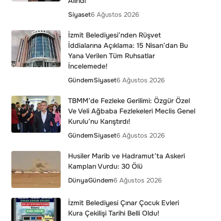
Alındı”
Siyaset
6 Ağustos 2026
İzmit Belediyesi’nden Rüşvet
İddialarına Açıklama: 15 Nisan’dan Bu
Yana Verilen Tüm Ruhsatlar
İncelemede!
Gündem
Siyaset
6 Ağustos 2026
TBMM’de Fezleke Gerilimi: Özgür Özel
Ve Veli Ağbaba Fezlekeleri Meclis Genel
Kurulu’nu Karıştırdı!
Gündem
Siyaset
6 Ağustos 2026
Husiler Marib ve Hadramut’ta Askeri
Kampları Vurdu: 30 Ölü
Dünya
Gündem
6 Ağustos 2026
İzmit Belediyesi Çınar Çocuk Evleri
Kura Çekilişi Tarihi Belli Oldu!