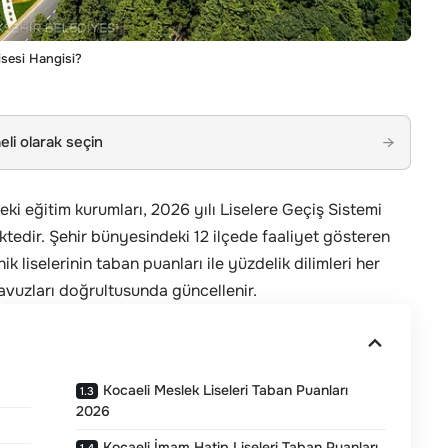
isesi Hangisi?
li olarak seçin
→
ki eğitim kurumları, 2026 yılı Liselere Geçiş Sistemi
tedir. Şehir bünyesindeki 12 ilçede faaliyet gösteren
k liselerinin taban puanları ile yüzdelik dilimleri her
lavuzları doğrultusunda güncellenir.
Kocaeli Meslek Liseleri Taban Puanları
2026
Kocaeli İmam Hatip Liseleri Taban Puanları