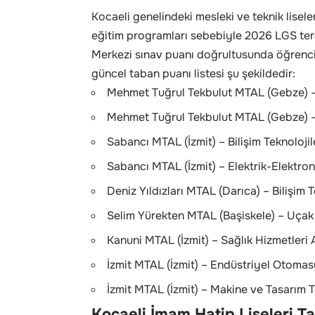
Kocaeli genelindeki mesleki ve teknik lisel
eğitim programları sebebiyle 2026 LGS terc
Merkezi sınav puanı doğrultusunda öğrenci 
güncel taban puanı listesi şu şekildedir:
Mehmet Tuğrul Tekbulut MTAL (Gebze) – S
Mehmet Tuğrul Tekbulut MTAL (Gebze) – B
Sabancı MTAL (İzmit) – Bilişim Teknoloji
Sabancı MTAL (İzmit) – Elektrik-Elektron
Deniz Yıldızları MTAL (Darıca) – Bilişim 
Selim Yürekten MTAL (Başiskele) – Uçak
Kanuni MTAL (İzmit) – Sağlık Hizmetleri 
İzmit MTAL (İzmit) – Endüstriyel Otomas
İzmit MTAL (İzmit) – Makine ve Tasarım T
Kocaeli İmam Hatip Liseleri T