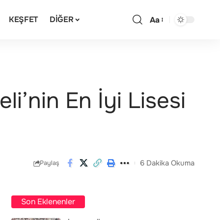
KEŞFET
DIĞER
Aa
i’nin En İyi Lisesi
6 Dakika Okuma
Paylaş
Son Eklenenler