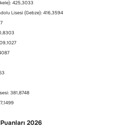
skele): 425,3033
olu Lisesi (Gebze): 416,3594
57
10,8303
409,1027
,4087
163
isesi: 381,8748
77,1499
 Puanları 2026