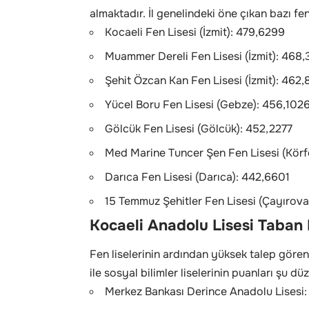
almaktadır. İl genelindeki öne çıkan bazı fen
Kocaeli Fen Lisesi (İzmit): 479,6299
Muammer Dereli Fen Lisesi (İzmit): 468,
Şehit Özcan Kan Fen Lisesi (İzmit): 462
Yücel Boru Fen Lisesi (Gebze): 456,102
Gölcük Fen Lisesi (Gölcük): 452,2277
Med Marine Tuncer Şen Fen Lisesi (Kör
Darıca Fen Lisesi (Darıca): 442,6601
15 Temmuz Şehitler Fen Lisesi (Çayırova
Kocaeli Anadolu Lisesi Taban
Fen liselerinin ardından yüksek talep göre
ile sosyal bilimler liselerinin puanları şu dü
Merkez Bankası Derince Anadolu Lisesi