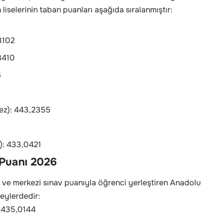
 liselerinin taban puanları aşağıda sıralanmıştır:
3102
,8410
6
fez): 443,2355
): 433,0421
 Puanı 2026
n ve merkezi sınav puanıyla öğrenci yerleştiren Anadolu
zeylerdedir:
: 435,0144