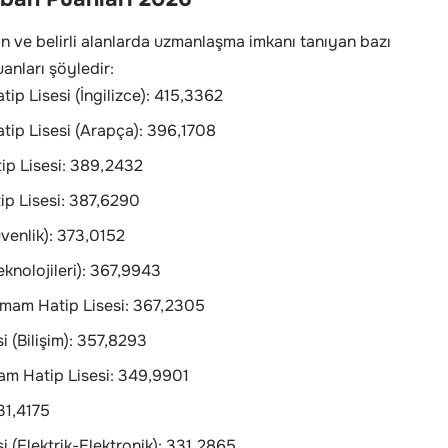
n ve belirli alanlarda uzmanlaşma imkanı tanıyan bazı
anları şöyledir:
p Lisesi (İngilizce): 415,3362
ip Lisesi (Arapça): 396,1708
ip Lisesi: 389,2432
p Lisesi: 387,6290
venlik): 373,0152
knolojileri): 367,9943
İmam Hatip Lisesi: 367,2305
 (Bilişim): 357,8293
m Hatip Lisesi: 349,9901
31,4175
 (Elektrik-Elektronik): 331,2865