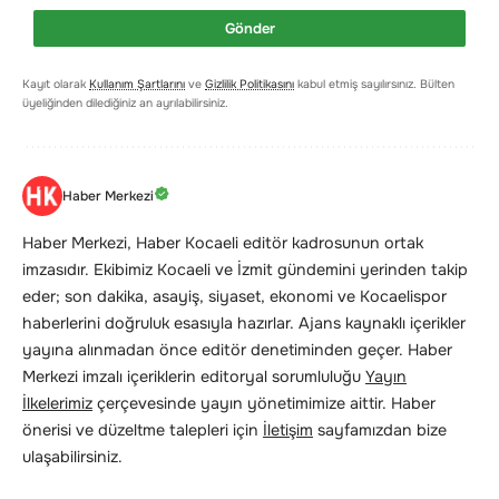
Gönder
Kayıt olarak
Kullanım Şartlarını
ve
Gizlilik Politikasını
kabul etmiş sayılırsınız. Bülten
üyeliğinden dilediğiniz an ayrılabilirsiniz.
Haber Merkezi
Haber Merkezi, Haber Kocaeli editör kadrosunun ortak
imzasıdır. Ekibimiz Kocaeli ve İzmit gündemini yerinden takip
eder; son dakika, asayiş, siyaset, ekonomi ve Kocaelispor
haberlerini doğruluk esasıyla hazırlar. Ajans kaynaklı içerikler
yayına alınmadan önce editör denetiminden geçer. Haber
Merkezi imzalı içeriklerin editoryal sorumluluğu
Yayın
İlkelerimiz
çerçevesinde yayın yönetimimize aittir. Haber
önerisi ve düzeltme talepleri için
İletişim
sayfamızdan bize
ulaşabilirsiniz.