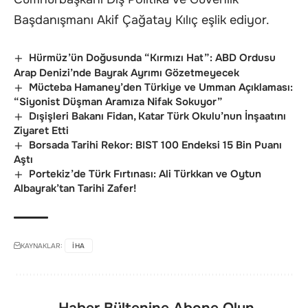
Başdanışmanı Akif Çağatay Kılıç eşlik ediyor.
Hürmüz’ün Doğusunda “Kırmızı Hat”: ABD Ordusu
Arap Denizi’nde Bayrak Ayrımı Gözetmeyecek
Mücteba Hamaney’den Türkiye ve Umman Açıklaması:
“Siyonist Düşman Aramıza Nifak Sokuyor”
Dışişleri Bakanı Fidan, Katar Türk Okulu’nun İnşaatını
Ziyaret Etti
Borsada Tarihi Rekor: BIST 100 Endeksi 15 Bin Puanı
Aştı
Portekiz’de Türk Fırtınası: Ali Türkkan ve Oytun
Albayrak’tan Tarihi Zafer!
KAYNAKLAR:
IHA
Haber Bültenine Abone Olun