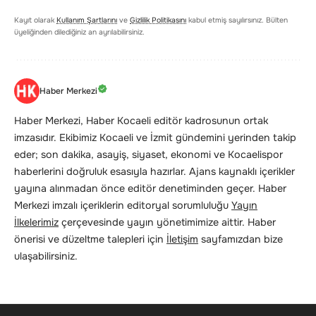
Kayıt olarak
Kullanım Şartlarını
ve
Gizlilik Politikasını
kabul etmiş sayılırsınız. Bülten
üyeliğinden dilediğiniz an ayrılabilirsiniz.
Haber Merkezi
Haber Merkezi, Haber Kocaeli editör kadrosunun ortak
imzasıdır. Ekibimiz Kocaeli ve İzmit gündemini yerinden takip
eder; son dakika, asayiş, siyaset, ekonomi ve Kocaelispor
haberlerini doğruluk esasıyla hazırlar. Ajans kaynaklı içerikler
yayına alınmadan önce editör denetiminden geçer. Haber
Merkezi imzalı içeriklerin editoryal sorumluluğu
Yayın
İlkelerimiz
çerçevesinde yayın yönetimimize aittir. Haber
önerisi ve düzeltme talepleri için
İletişim
sayfamızdan bize
ulaşabilirsiniz.