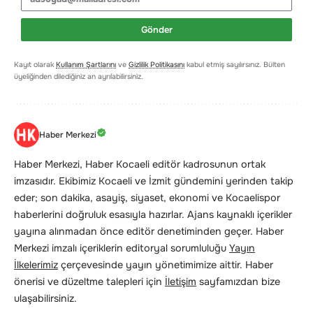
Gönder
Kayıt olarak
Kullanım Şartlarını
ve
Gizlilik Politikasını
kabul etmiş sayılırsınız. Bülten
üyeliğinden dilediğiniz an ayrılabilirsiniz.
Haber Merkezi
Haber Merkezi, Haber Kocaeli editör kadrosunun ortak
imzasıdır. Ekibimiz Kocaeli ve İzmit gündemini yerinden takip
eder; son dakika, asayiş, siyaset, ekonomi ve Kocaelispor
haberlerini doğruluk esasıyla hazırlar. Ajans kaynaklı içerikler
yayına alınmadan önce editör denetiminden geçer. Haber
Merkezi imzalı içeriklerin editoryal sorumluluğu
Yayın
İlkelerimiz
çerçevesinde yayın yönetimimize aittir. Haber
önerisi ve düzeltme talepleri için
İletişim
sayfamızdan bize
ulaşabilirsiniz.