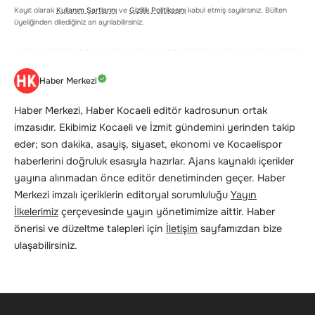
Kayıt olarak
Kullanım Şartlarını
ve
Gizlilik Politikasını
kabul etmiş sayılırsınız. Bülten
üyeliğinden dilediğiniz an ayrılabilirsiniz.
Haber Merkezi
Haber Merkezi, Haber Kocaeli editör kadrosunun ortak
imzasıdır. Ekibimiz Kocaeli ve İzmit gündemini yerinden takip
eder; son dakika, asayiş, siyaset, ekonomi ve Kocaelispor
haberlerini doğruluk esasıyla hazırlar. Ajans kaynaklı içerikler
yayına alınmadan önce editör denetiminden geçer. Haber
Merkezi imzalı içeriklerin editoryal sorumluluğu
Yayın
İlkelerimiz
çerçevesinde yayın yönetimimize aittir. Haber
önerisi ve düzeltme talepleri için
İletişim
sayfamızdan bize
ulaşabilirsiniz.