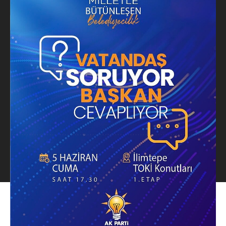
Arşiv
doğrudan e-posta kutunuza gelsin.
Künye
İletişim
Yayın İlkeleri
Gizlilik Politikası
Çerez Politikası
Gönder
KVKK Metni
Kayıt olarak
Kullanım Şartlarını
ve
Gizlilik Politikasını
kabul etmiş sayılırsınız. Bülten
üyeliğinden dilediğiniz an ayrılabilirsiniz.
Bizi Takip Et
Haber Merkezi
© 2026 Haber Kocaeli - www.haberkocaeli.com | Tüm Hakları Saklıdır
Haber Merkezi, Haber Kocaeli editör kadrosunun ortak
imzasıdır. Ekibimiz Kocaeli ve İzmit gündemini yerinden takip
eder; son dakika, asayiş, siyaset, ekonomi ve Kocaelispor
haberlerini doğruluk esasıyla hazırlar. Ajans kaynaklı içerikler