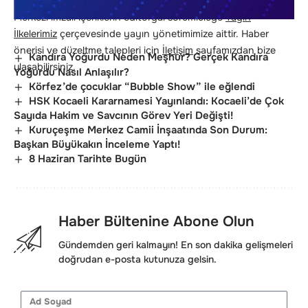
yayına alınmadan önce editör denetiminden geçer. Haber
Merkezi imzalı içeriklerin editoryal sorumluluğu
Yayın
İlkelerimiz
çerçevesinde yayın yönetimimize aittir. Haber
önerisi ve düzeltme talepleri için
İletişim
sayfamızdan bize
Kandıra Yoğurdu Neden Meşhur? Gerçek Kandıra
ulaşabilirsiniz.
Yoğurdu Nasıl Anlaşılır?
Körfez’de çocuklar “Bubble Show” ile eğlendi
HSK Kocaeli Kararnamesi Yayınlandı: Kocaeli’de Çok
Sayıda Hakim ve Savcının Görev Yeri Değişti!
Kuruçeşme Merkez Camii İnşaatında Son Durum:
Başkan Büyükakın İnceleme Yaptı!
8 Haziran Tarihte Bugün
Haber Bültenine Abone Olun
Gündemden geri kalmayın! En son dakika gelişmeleri
doğrudan e-posta kutunuza gelsin.