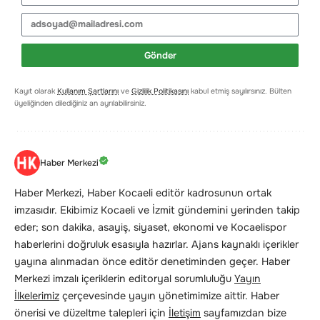
Gönder
Kayıt olarak
Kullanım Şartlarını
ve
Gizlilik Politikasını
kabul etmiş sayılırsınız. Bülten
üyeliğinden dilediğiniz an ayrılabilirsiniz.
Haber Merkezi
Haber Merkezi, Haber Kocaeli editör kadrosunun ortak
imzasıdır. Ekibimiz Kocaeli ve İzmit gündemini yerinden takip
eder; son dakika, asayiş, siyaset, ekonomi ve Kocaelispor
haberlerini doğruluk esasıyla hazırlar. Ajans kaynaklı içerikler
yayına alınmadan önce editör denetiminden geçer. Haber
Merkezi imzalı içeriklerin editoryal sorumluluğu
Yayın
İlkelerimiz
çerçevesinde yayın yönetimimize aittir. Haber
önerisi ve düzeltme talepleri için
İletişim
sayfamızdan bize