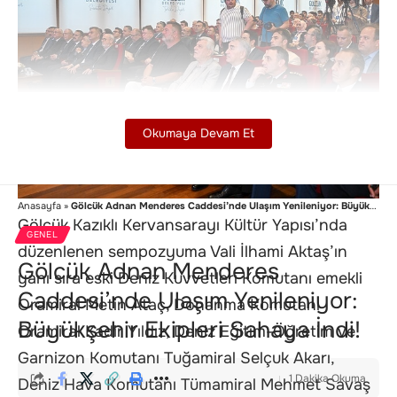
Okumaya Devam Et
Anasayfa
»
Gölcük Adnan Menderes Caddesi’nde Ulaşım Yenileniyor: Büyükşehir Ekipleri Sahaya İndi!
Gölcük Kazıklı Kervansarayı Kültür Yapısı’nda
GENEL
düzenlenen sempozyuma Vali İlhami Aktaş’ın
Gölcük Adnan Menderes
yanı sıra eski Deniz Kuvvetleri Komutanı emekli
Caddesi’nde Ulaşım Yenileniyor:
Oramiral Metin Ataç, Donanma Komutanı
Büyükşehir Ekipleri Sahaya İndi!
Oramiral Kadir Yıldız, Deniz Eğitim-Öğretim ve
Garnizon Komutanı Tuğamiral Selçuk Akarı,
1 Dakika Okuma
Deniz Hava Komutanı Tümamiral Mehmet Savaş