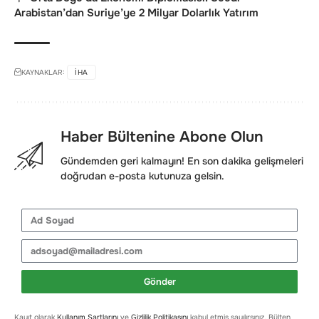
Arabistan’dan Suriye’ye 2 Milyar Dolarlık Yatırım
KAYNAKLAR:
IHA
Haber Bültenine Abone Olun
Gündemden geri kalmayın! En son dakika gelişmeleri
doğrudan e-posta kutunuza gelsin.
Gönder
Kayıt olarak
Kullanım Şartlarını
ve
Gizlilik Politikasını
kabul etmiş sayılırsınız. Bülten