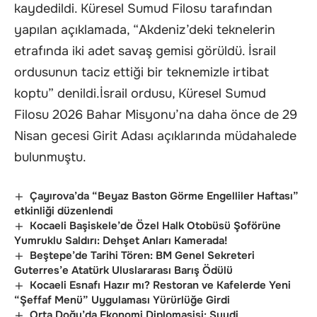
kaydedildi. Küresel Sumud Filosu tarafından
yapılan açıklamada, “Akdeniz’deki teknelerin
etrafında iki adet savaş gemisi görüldü. İsrail
ordusunun taciz ettiği bir teknemizle irtibat
koptu” denildi.İsrail ordusu, Küresel Sumud
Filosu 2026 Bahar Misyonu’na daha önce de 29
Nisan gecesi Girit Adası açıklarında müdahalede
bulunmuştu.
Çayırova’da “Beyaz Baston Görme Engelliler Haftası”
etkinliği düzenlendi
Kocaeli Başiskele’de Özel Halk Otobüsü Şoförüne
Yumruklu Saldırı: Dehşet Anları Kamerada!
Beştepe’de Tarihi Tören: BM Genel Sekreteri
Guterres’e Atatürk Uluslararası Barış Ödülü
Kocaeli Esnafı Hazır mı? Restoran ve Kafelerde Yeni
“Şeffaf Menü” Uygulaması Yürürlüğe Girdi
Orta Doğu’da Ekonomi Diplomasisi: Suudi