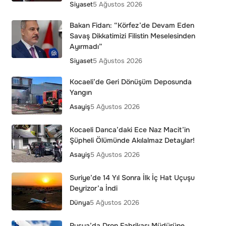
Siyaset
5 Ağustos 2026
Bakan Fidan: “Körfez’de Devam Eden
Savaş Dikkatimizi Filistin Meselesinden
Ayırmadı”
Siyaset
5 Ağustos 2026
Kocaeli’de Geri Dönüşüm Deposunda
Yangın
Asayiş
5 Ağustos 2026
Kocaeli Darıca’daki Ece Naz Macit’in
Şüpheli Ölümünde Akılalmaz Detaylar!
Asayiş
5 Ağustos 2026
Suriye’de 14 Yıl Sonra İlk İç Hat Uçuşu
Deyrizor’a İndi
Dünya
5 Ağustos 2026
Rusya’da Dron Fabrikası Müdürüne