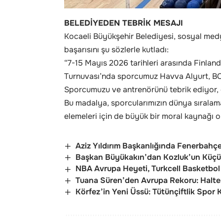
BELEDİYEDEN TEBRİK MESAJI
Kocaeli Büyükşehir Belediyesi, sosyal medy
başarısını şu sözlerle kutladı:
“7-15 Mayıs 2026 tarihleri arasında Finla
Turnuvası’nda sporcumuz Havva Alyurt, BC3
Sporcumuzu ve antrenörünü tebrik ediyor, o
Bu madalya, sporcularımızın dünya sıralama
elemeleri için de büyük bir moral kaynağı o
Aziz Yıldırım Başkanlığında Fenerbahçe
Başkan Büyükakın’dan Kozluk’un Küçük
NBA Avrupa Heyeti, Turkcell Basketbol 
Tuana Süren’den Avrupa Rekoru: Halte
Körfez’in Yeni Üssü: Tütünçiftlik Spor