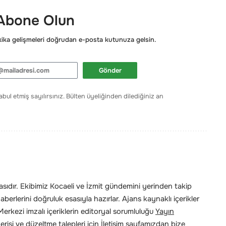
 Abone Olun
ka gelişmeleri doğrudan e-posta kutunuza gelsin.
Gönder
bul etmiş sayılırsınız. Bülten üyeliğinden dilediğiniz an
ıdır. Ekibimiz Kocaeli ve İzmit gündemini yerinden takip
erlerini doğruluk esasıyla hazırlar. Ajans kaynaklı içerikler
rkezi imzalı içeriklerin editoryal sorumluluğu
Yayın
risi ve düzeltme talepleri için
İletişim
sayfamızdan bize