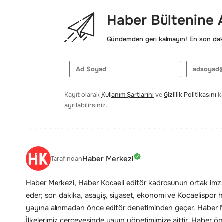
Haber Bültenine
Gündemden geri kalmayın! En son daki
Kayıt olarak
Kullanım Şartlarını
ve
Gizlilik Politikasını
ka
ayrılabilirsiniz.
Haber Merkezi
Tarafından
Haber Merkezi, Haber Kocaeli editör kadrosunun ortak imzas
eder; son dakika, asayiş, siyaset, ekonomi ve Kocaelispor hab
yayına alınmadan önce editör denetiminden geçer. Haber Me
İlkelerimiz
çerçevesinde yayın yönetimimize aittir. Haber öne