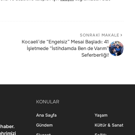
SONRAKI MAKALE
Kocaeli’de “Engelsiz” Mesai Başladı: 41
İşletmede “İstihdamda Ben de Varım”
Seferberliği!
KONULAR
Ana Sayfa
Yaşam
Gündem
Kültür & Sanat
 haber.
ehrimizi