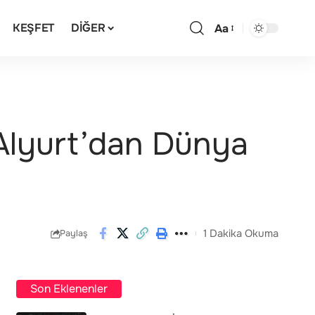
KEŞFET
DIĞER
Aa
 Alyurt’dan Dünya
1 Dakika Okuma
Paylaş
Son Eklenenler