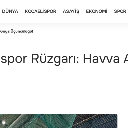
DÜNYA
KOCAELISPOR
ASAYIŞ
EKONOMI
SPOR
 Dünya Üçüncülüğü!
tspor Rüzgarı: Havva