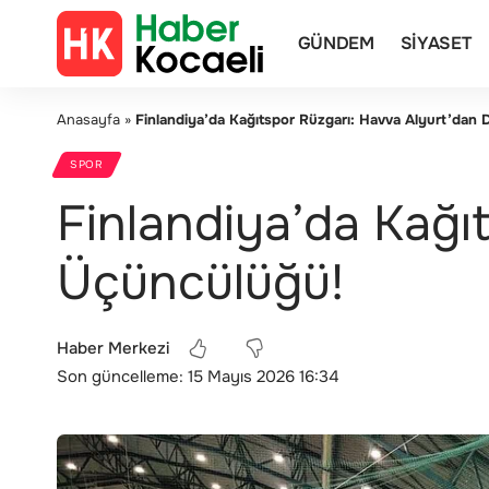
GÜNDEM
SIYASET
Anasayfa
»
Finlandiya’da Kağıtspor Rüzgarı: Havva Alyurt’dan
SPOR
Finlandiya’da Kağı
Üçüncülüğü!
Haber Merkezi
Son güncelleme: 15 Mayıs 2026 16:34