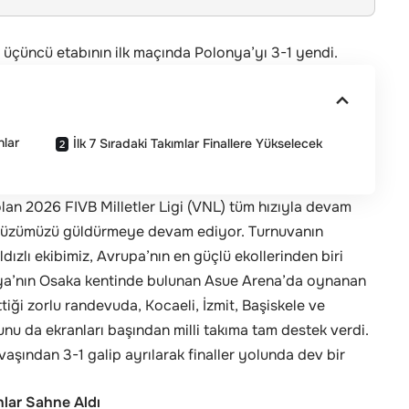
 üçüncü etabının ilk maçında Polonya’yı 3-1 yendi.
nlar
İlk 7 Sıradaki Takımlar Finallere Yükselecek
an 2026 FIVB Milletler Ligi (VNL) tüm hızıyla devam
z yüzümüzü güldürmeye devam ediyor. Turnuvanın
ızlı ekibimiz, Avrupa’nın en güçlü ekollerinden biri
onya’nın Osaka kentinde bulunan Asue Arena’da oynanan
tiği zorlu randevuda, Kocaeli, İzmit, Başiskele ve
nu da ekranları başından milli takıma tam destek verdi.
avaşından 3-1 galip ayrılarak finaller yolunda dev bir
lar Sahne Aldı