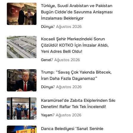
Türkiye, Suudi Arabistan ve Pakistan
Bugün Cidde’de Savunma Anlaşması
İmzalaması Bekleniyor
Dünya
7 Ağustos 2026
Kocaeli Şehir Merkezindeki Sorun
Çözüldü! KOTKO İçin İmzalar Atıldı,
Yeni Adres Belli Oldu!
Genel
7 Ağustos 2026
Trump: “Savaş Çok Yakında Bitecek,
İran Daha Fazla Dayanamaz”
Dünya
7 Ağustos 2026
Karamürsel’de Zabıta Ekiplerinden Sıkı
Denetim! Raflar Tek Tek İncelendi!
Yaşam
7 Ağustos 2026
Darıca Belediyesi ‘Sanat Seninle