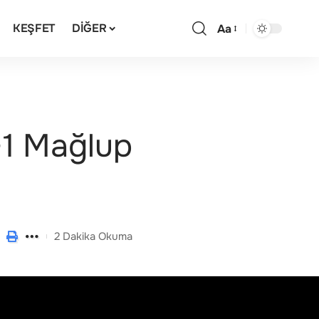
KEŞFET
DIĞER
Aa
3-1 Mağlup
2 Dakika Okuma