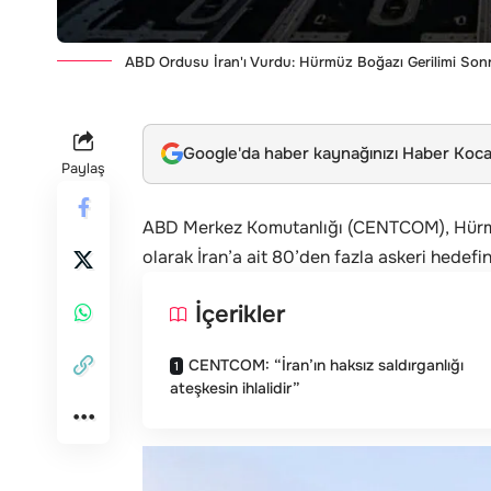
ABD Ordusu İran'ı Vurdu: Hürmüz Boğazı Gerilimi Sonr
Google'da haber kaynağınızı Haber Kocae
Paylaş
ABD Merkez Komutanlığı (CENTCOM), Hürmüz 
olarak İran’a ait 80’den fazla askeri hedefi
İçerikler
CENTCOM: “İran’ın haksız saldırganlığı
ateşkesin ihlalidir”