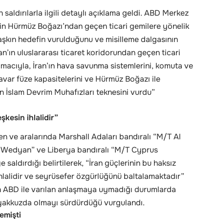
saldırılarla ilgili detaylı açıklama geldi. ABD Merkez
n Hürmüz Boğazı’ndan geçen ticari gemilere yönelik
i aşkın hedefin vurulduğunu ve misilleme dalgasının
n’ın uluslararası ticaret koridorundan geçen ticari
amacıyla, İran’ın hava savunma sistemlerini, komuta ve
isavar füze kapasitelerini ve Hürmüz Boğazı ile
n İslam Devrim Muhafızları teknesini vurdu”
şkesin ihlalidir”
n ve aralarında Marshall Adaları bandıralı “M/T Al
T Wedyan” ve Liberya bandıralı “M/T Cyprus
saldırdığı belirtilerek, “İran güçlerinin bu haksız
r ihlalidir ve seyrüsefer özgürlüğünü baltalamaktadır”
ın ABD ile varılan anlaşmaya uymadığı durumlarda
yakkuzda olmayı sürdürdüğü vurgulandı.
emişti