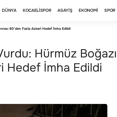
DÜNYA
KOCAELISPOR
ASAYIŞ
EKONOMI
SPOR
nrası 80’den Fazla Askeri Hedef İmha Edildi
Vurdu: Hürmüz Boğazı 
i Hedef İmha Edildi