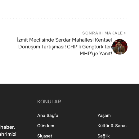
SONRAKI MAKALE
İzmit Meclisinde Serdar Mahallesi Kentsel
Dönüşüm Tartışması! CHP’li Gençtürk’ten
MHP’ye Yanıt!
KONULAR
Ana Sayfa
Yaşam
Gündem
Kültür & Sanat
 haber.
ehrimizi
Siyaset
Sağlık