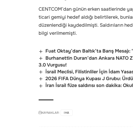
CENTCOM’dan günün erken saatlerinde yapı
ticari gemiyi hedef aldığı belirtilerek, bunla
düzenlendiği kaydedilmişti. Saldırıların he
bilgi verilmemişti.
Fuat Oktay’dan Baltık’ta Barış Mesajı:
Burhanettin Duran’dan Ankara NATO Zirv
3.0 Vurgusu!
İsrail Meclisi, Filistinliler İçin İdam Yas
2026 FIFA Dünya Kupası J Grubu: Ürdün:
İran İsrail füze saldırısı son dakika: O
KAYNAKLAR:
IHA