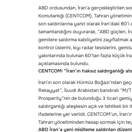
ABD ordusundan, İran’a gerçekleştirilen son 
Komutanlığı (CENTCOM), Tahran yönetimini
son saldırılarına yanıt olarak İran’daki 80’
tamamlandığını duyurarak, “ABD güçleri, İra
gemilere saldırma kabiliyetini zayıflatmak 
kontrol üslerini, kıyı radar tesislerini, gem
yakınlarında bulunan 60’tan fazla küçük İra
açıklamasında bulundu.
CENTCOM: “İran’ın haksız saldırganlığı ate
İran’ın son olarak Hürmüz Boğazı’ndan geçe
Rekayyat”, Suudi Arabistan bandıralı “M/
Prosperity”nin de bulunduğu 3 ticari gemiye 
saldırganlığı ateşkesin açık ve tehlikeli bi
ifadelerine yer verildi. CENTCOM’un, İran’
Tahran yönetiminden hesap sormak için te
ABD İran’a yeni misilleme saldırıları düzenl