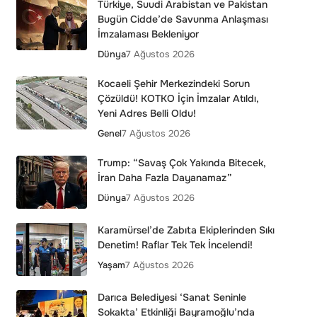
Türkiye, Suudi Arabistan ve Pakistan
Bugün Cidde’de Savunma Anlaşması
İmzalaması Bekleniyor
Dünya
7 Ağustos 2026
Kocaeli Şehir Merkezindeki Sorun
Çözüldü! KOTKO İçin İmzalar Atıldı,
Yeni Adres Belli Oldu!
Genel
7 Ağustos 2026
Trump: “Savaş Çok Yakında Bitecek,
İran Daha Fazla Dayanamaz”
Dünya
7 Ağustos 2026
Karamürsel’de Zabıta Ekiplerinden Sıkı
Denetim! Raflar Tek Tek İncelendi!
Yaşam
7 Ağustos 2026
Darıca Belediyesi ‘Sanat Seninle
Sokakta’ Etkinliği Bayramoğlu’nda