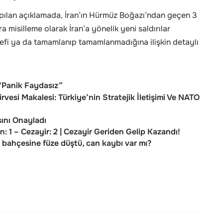
lan açıklamada, İran’ın Hürmüz Boğazı’ndan geçen 3
ra misilleme olarak İran’a yönelik yeni saldırılar
defi ya da tamamlanıp tamamlanmadığına ilişkin detaylı
 “Panik Faydasız”
esi Makalesi: Türkiye’nin Stratejik İletişimi Ve NATO
asını Onayladı
 1 – Cezayir: 2 | Cezayir Geriden Gelip Kazandı!
kul bahçesine füze düştü, can kaybı var mı?