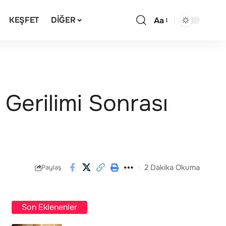
KEŞFET
DIĞER
Aa
Gerilimi Sonrası
2 Dakika Okuma
Paylaş
Son Eklenenler