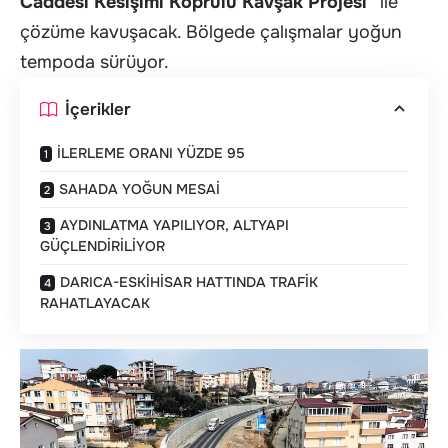
Caddesi Kesişimi Köprülü Kavşak Projesi
” ile
çözüme kavuşacak. Bölgede çalışmalar yoğun
tempoda sürüyor.
İçerikler
İLERLEME ORANI YÜZDE 95
SAHADA YOĞUN MESAİ
AYDINLATMA YAPILIYOR, ALTYAPI
GÜÇLENDİRİLİYOR
DARICA-ESKİHİSAR HATTINDA TRAFİK
RAHATLAYACAK