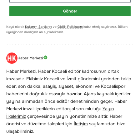
Gönder
Kayıt olarak
Kullanım Şartlarını
ve
Gizlilik Politikasını
kabul etmiş sayılırsınız. Bülten
üyeliğinden dilediğiniz an ayrılabilirsiniz.
Haber Merkezi
Haber Merkezi, Haber Kocaeli editör kadrosunun ortak
imzasıdır. Ekibimiz Kocaeli ve İzmit gündemini yerinden takip
eder; son dakika, asayiş, siyaset, ekonomi ve Kocaelispor
haberlerini doğruluk esasıyla hazırlar. Ajans kaynaklı içerikler
yayına alınmadan önce editör denetiminden geçer. Haber
Merkezi imzalı içeriklerin editoryal sorumluluğu
Yayın
İlkelerimiz
çerçevesinde yayın yönetimimize aittir. Haber
önerisi ve düzeltme talepleri için
İletişim
sayfamızdan bize
ulaşabilirsiniz.