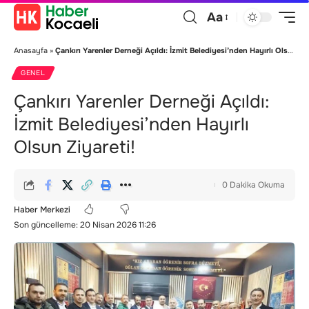
Aa
Anasayfa
»
Çankırı Yarenler Derneği Açıldı: İzmit Belediyesi’nden Hayırlı Olsun Ziyareti!
GENEL
Çankırı Yarenler Derneği Açıldı:
İzmit Belediyesi’nden Hayırlı
Olsun Ziyareti!
0 Dakika Okuma
Haber Merkezi
Son güncelleme: 20 Nisan 2026 11:26