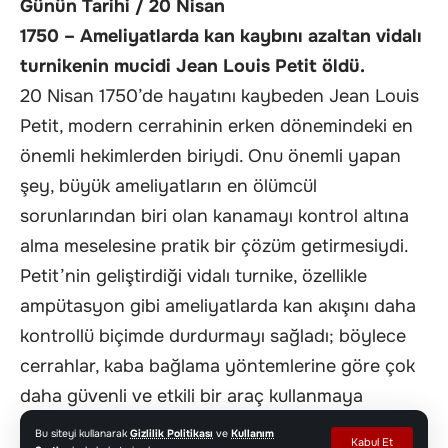
Günün Tarihi / 20 Nisan
1750 – Ameliyatlarda kan kaybını azaltan vidalı
turnikenin mucidi Jean Louis Petit öldü.
20 Nisan 1750’de hayatını kaybeden Jean Louis
Petit, modern cerrahinin erken dönemindeki en
önemli hekimlerden biriydi. Onu önemli yapan
şey, büyük ameliyatların en ölümcül
sorunlarından biri olan kanamayı kontrol altına
alma meselesine pratik bir çözüm getirmesiydi.
Petit’nin geliştirdiği vidalı turnike, özellikle
ampütasyon gibi ameliyatlarda kan akışını daha
kontrollü biçimde durdurmayı sağladı; böylece
cerrahlar, kaba bağlama yöntemlerine göre çok
daha güvenli ve etkili bir araç kullanmaya
başladı. Tıp tarihindeki önemi de buradan gelir:
Bu siteyi kullanarak
Gizlilik Politikası
ve
Kullanım
Kabul Et