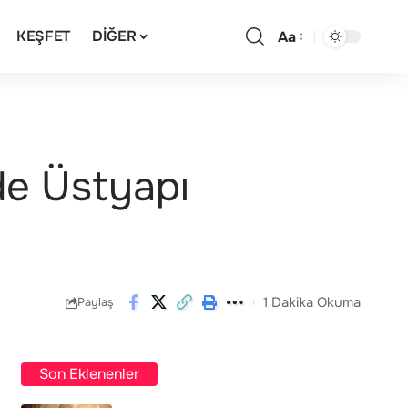
KEŞFET
DIĞER
Aa
de Üstyapı
1 Dakika Okuma
Paylaş
Son Eklenenler