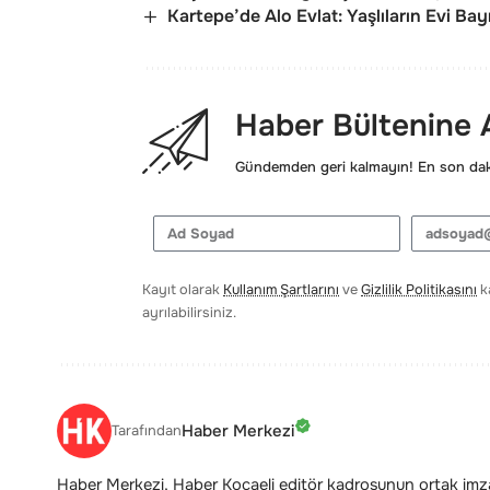
Kartepe’de Alo Evlat: Yaşlıların Evi Ba
Haber Bültenine
Gündemden geri kalmayın! En son daki
Kayıt olarak
Kullanım Şartlarını
ve
Gizlilik Politikasını
ka
ayrılabilirsiniz.
Haber Merkezi
Tarafından
Haber Merkezi, Haber Kocaeli editör kadrosunun ortak imzas