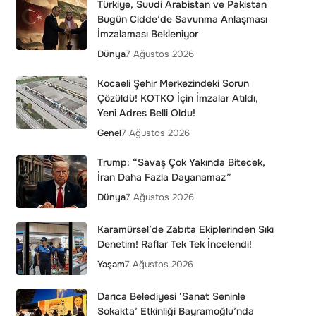
Türkiye, Suudi Arabistan ve Pakistan
Bugün Cidde’de Savunma Anlaşması
İmzalaması Bekleniyor
Dünya
7 Ağustos 2026
Kocaeli Şehir Merkezindeki Sorun
Çözüldü! KOTKO İçin İmzalar Atıldı,
Yeni Adres Belli Oldu!
Genel
7 Ağustos 2026
Trump: “Savaş Çok Yakında Bitecek,
İran Daha Fazla Dayanamaz”
Dünya
7 Ağustos 2026
Karamürsel’de Zabıta Ekiplerinden Sıkı
Denetim! Raflar Tek Tek İncelendi!
Yaşam
7 Ağustos 2026
Darıca Belediyesi ‘Sanat Seninle
Sokakta’ Etkinliği Bayramoğlu’nda