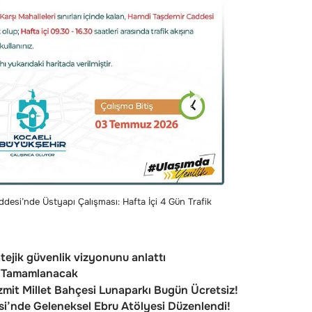
desi’nde Üstyapı Çalışması: Hafta İçi 4 Gün Trafik
ejik güvenlik vizyonunu anlattı
e Tamamlanacak
zmit Millet Bahçesi Lunaparkı Bugün Ücretsiz!
i’nde Geleneksel Ebru Atölyesi Düzenlendi!