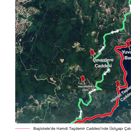
Başiskele'de Hamdi Taşdemir Caddesi'nde Üstyapı Çalış