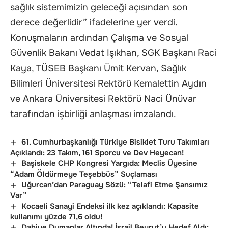
sağlık sistemimizin geleceği açısından son
derece değerlidir” ifadelerine yer verdi.
Konuşmaların ardından Çalışma ve Sosyal
Güvenlik Bakanı Vedat Işıkhan, SGK Başkanı Raci
Kaya, TÜSEB Başkanı Ümit Kervan, Sağlık
Bilimleri Üniversitesi Rektörü Kemalettin Aydın
ve Ankara Üniversitesi Rektörü Naci Ünüvar
tarafından işbirliği anlaşması imzalandı.
61. Cumhurbaşkanlığı Türkiye Bisiklet Turu Takımları
Açıklandı: 23 Takım, 161 Sporcu ve Dev Heyecan!
Başiskele CHP Kongresi Yargıda: Meclis Üyesine
“Adam Öldürmeye Teşebbüs” Suçlaması
Uğurcan’dan Paraguay Sözü: “Telafi Etme Şansımız
Var”
Kocaeli Sanayi Endeksi ilk kez açıklandı: Kapasite
kullanımı yüzde 71,6 oldu!
Dahiye Dumanlar Altında! İsrail Beyrut’u Hedef Aldı: