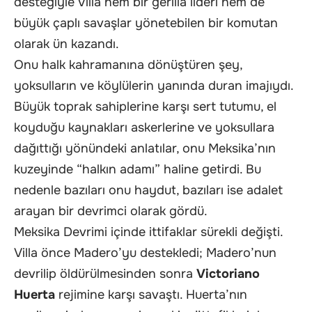
desteğiyle Villa hem bir gerilla lideri hem de
büyük çaplı savaşlar yönetebilen bir komutan
olarak ün kazandı.
Onu halk kahramanına dönüştüren şey,
yoksulların ve köylülerin yanında duran imajıydı.
Büyük toprak sahiplerine karşı sert tutumu, el
koyduğu kaynakları askerlerine ve yoksullara
dağıttığı yönündeki anlatılar, onu Meksika’nın
kuzeyinde “halkın adamı” haline getirdi. Bu
nedenle bazıları onu haydut, bazıları ise adalet
arayan bir devrimci olarak gördü.
Meksika Devrimi içinde ittifaklar sürekli değişti.
Villa önce Madero’yu destekledi; Madero’nun
devrilip öldürülmesinden sonra
Victoriano
Huerta
rejimine karşı savaştı. Huerta’nın