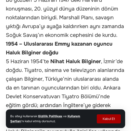
Bu yüzden 5 Haziran 1947’deki Harvard
konuşması, 20. yüzyıl dünya düzeninin dönüm
noktalarından biriydi. Marshall Planı, savaşın
yıktığı Avrupa’yı ayağa kaldırırken aynı zamanda
Soğuk Savaş’ın ekonomik cephesini de kurdu.
1954 – Uluslararası Emmy kazanan oyuncu
Haluk Bilginer doğdu
5 Haziran 1954’te
Nihat Haluk Bilginer
, İzmir’de
doğdu. Tiyatro, sinema ve televizyon alanlarında
çalışan Bilginer, Türkiye’nin uluslararası alanda
da en tanınan oyuncularından biri oldu. Ankara
Devlet Konservatuvarı Tiyatro Bölümü’nde
eğitim gördü; ardından İngiltere’ye giderek
Londra Müzik ve Drama Sanatları Akademisi’nde,
Bu siteyi kullanarak
Gizlilik Politikası
ve
Kullanım
Kabul Et
Şartları
'nı kabul etmiş olursunuz.
yani
LAMDA’
da oyunculuk eğitimi aldı.