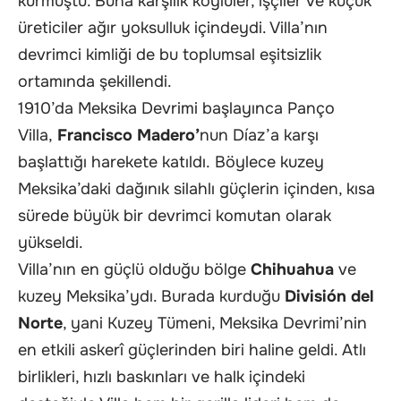
kurmuştu. Buna karşılık köylüler, işçiler ve küçük
üreticiler ağır yoksulluk içindeydi. Villa’nın
devrimci kimliği de bu toplumsal eşitsizlik
ortamında şekillendi.
1910’da Meksika Devrimi başlayınca Panço
Villa,
Francisco Madero’
nun Díaz’a karşı
başlattığı harekete katıldı. Böylece kuzey
Meksika’daki dağınık silahlı güçlerin içinden, kısa
sürede büyük bir devrimci komutan olarak
yükseldi.
Villa’nın en güçlü olduğu bölge
Chihuahua
ve
kuzey Meksika’ydı. Burada kurduğu
División del
Norte
, yani Kuzey Tümeni, Meksika Devrimi’nin
en etkili askerî güçlerinden biri haline geldi. Atlı
birlikleri, hızlı baskınları ve halk içindeki