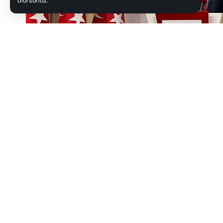
olursunuz.
CHP Sözcüsü Müslim Sarı'dan Kurultay Açıklaması: "Yol
Google'da haber kaynağınızı Haber Kocae
Paylaş
Türkiye siyasetinin ve ana muhalefet partis
yankı buluyor. İzmit, Gebze, Körfez ve Kar
Kocaeli CHP İl Örgütü ve delegasyonunun 
çevrilmişti. Ankara Bölge Adliye Mahkemes
sansasyonel ‘mutlak butlan’ kararının ardı
Kılıçdaroğlu yeniden genel başkanlık koltuğ