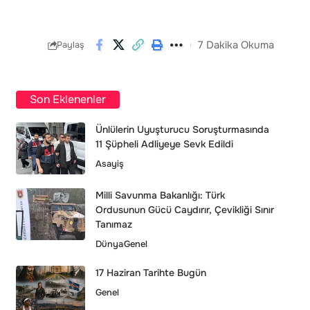
7 Dakika Okuma
Paylaş
Son Eklenenler
Ünlülerin Uyuşturucu Soruşturmasında
11 Şüpheli Adliyeye Sevk Edildi
Asayiş
Milli Savunma Bakanlığı: Türk
Ordusunun Gücü Caydırır, Çevikliği Sınır
Tanımaz
Dünya
Genel
17 Haziran Tarihte Bugün
Genel