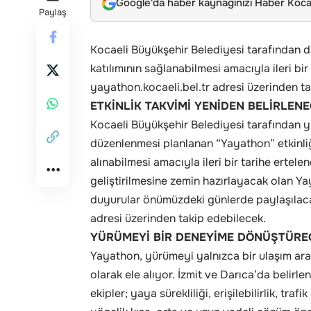
Google'da haber kaynağınızı Haber Kocae
Paylaş
Kocaeli Büyükşehir Belediyesi tarafından
katılımının sağlanabilmesi amacıyla ileri bir 
yayathon.kocaeli.bel.tr adresi üzerinden t
ETKİNLİK TAKVİMİ YENİDEN BELİRLEN
Kocaeli Büyükşehir Belediyesi tarafından 
düzenlenmesi planlanan “Yayathon” etkinliği
alınabilmesi amacıyla ileri bir tarihe ertelen
geliştirilmesine zemin hazırlayacak olan Yay
duyurular önümüzdeki günlerde paylaşılacak
adresi üzerinden takip edebilecek.
YÜRÜMEYİ BİR DENEYİME DÖNÜŞTÜRE
Yayathon, yürümeyi yalnızca bir ulaşım ara
olarak ele alıyor. İzmit ve Darıca’da belirlen
ekipler; yaya sürekliliği, erişilebilirlik, tr