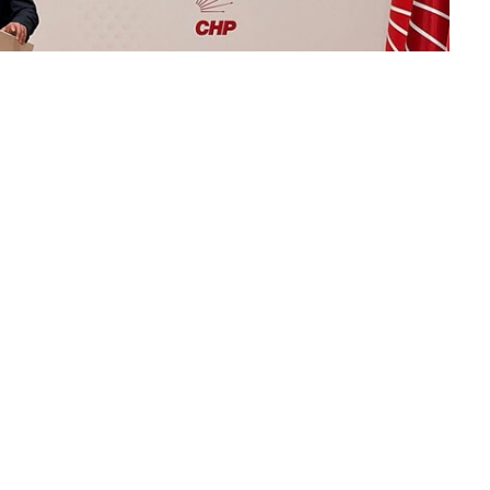
 Haritası İçin Diyalog Heyeti Kuruluyor"
li olarak seçin
→
inin kalbinde yaşanan hareketli saatler, Kocaeli’de de
tepe başta olmak üzere güçlü bir tabana sahip olan
gözü, Ankara’dan gelecek resmi açıklamalara
i 36. Hukuk Dairesi’nin CHP Kurultay davasında verdiği
ndan, partide taşlar yerinden oynadı ve Kemal
una oturdu. Kılıçdaroğlu’nun hızlı bir hamleyle