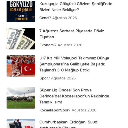
Kuzuyayla Gökyüzü Gözlem Şenliği’nde
Bizleri Neler Bekliyor?
Genel
7 Ağustos 2026
7 Ağustos Serbest Piyasada Döviz
Fiyatları
Ekonomi
7 Ağustos 2026
U17 Kız Milli Voleybol Takımımız Dünya
Şampiyonası’na Galibiyetle Başladı:
Tayland’ı 3-0 Mağlup Ettik!
Spor
7 Ağustos 2026
Süper Lig Öncesi Son Prova
Derince’de! Kocaelispor’un Rakibinde
Tanıdık İsim!
Kocaelispor
Spor
7 Ağustos 2026
Cumhurbaşkanı Erdoğan, Suudi