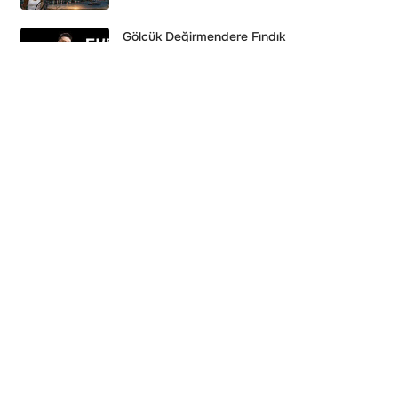
Gölcük Değirmendere Fındık
Festivali’nde Ekin Uzunlar Konseri: Tarih
ve Saat Belli Oldu!
Kültür & Sanat
İSU’nun Bozduğu Yollara İzmit
Belediyesi’nden Jet Müdahale! Parkeler
Yenilendi!
Genel
İzmit Belediyesi 126 Milyon TL Bütçe
Fazlası Verdi: Fatma Kaplan Hürriyet
Mali Tabloyu Açıkladı!
Siyaset
Endonezya’da Helikopter Kazası: 8 Kişi
Hayatını Kaybetti!
Dünya