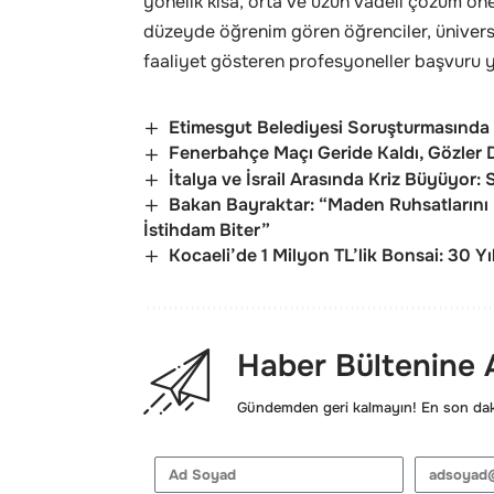
yönelik kısa, orta ve uzun vadeli çözüm öner
düzeyde öğrenim gören öğrenciler, üniversi
faaliyet gösteren profesyoneller başvuru y
Etimesgut Belediyesi Soruşturmasında E
Fenerbahçe Maçı Geride Kaldı, Gözler 
İtalya ve İsrail Arasında Kriz Büyüyor: 
Bakan Bayraktar: “Maden Ruhsatlarını İ
İstihdam Biter”
Kocaeli’de 1 Milyon TL’lik Bonsai: 30 Yı
Haber Bültenine
Gündemden geri kalmayın! En son daki