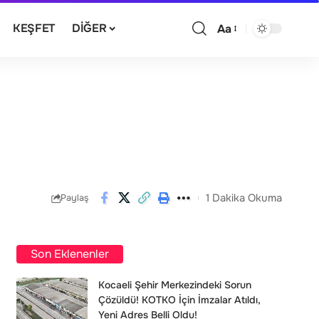
KEŞFET
DIĞER
Aa
1 Dakika Okuma
Paylaş
Son Eklenenler
Kocaeli Şehir Merkezindeki Sorun
Çözüldü! KOTKO İçin İmzalar Atıldı,
Yeni Adres Belli Oldu!