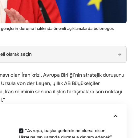
ve gençlerin durumu hakkında önemli açıklamalarda bulunuyor.
li olarak seçin
→
avı olan İran krizi, Avrupa Birliği’nin stratejik duruşunu
Ursula von der Leyen, yıllık AB Büyükelçiler
 İran rejiminin sonuna ilişkin tartışmalara son noktayı
i.”
“Avrupa, başka yerlerde ne olursa olsun,
Ukrayna’nın yanında durmaya devam edecek”