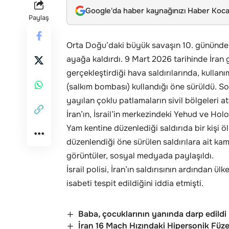
Google'da haber kaynağınızı Haber Kocae
Paylaş
Orta Doğu’daki büyük savaşın 10. gününde
ayağa kaldırdı. 9 Mart 2026 tarihinde İran gü
gerçekleştirdiği hava saldırılarında, kullan
(salkım bombası) kullandığı öne sürüldü. S
yayılan çoklu patlamaların sivil bölgeleri a
İran’ın, İsrail’in merkezindeki Yehud ve Hol
Yam kentine düzenlediği saldırıda bir kişi öl
düzenlendiği öne sürülen saldırılara ait kame
görüntüler, sosyal medyada paylaşıldı.
İsrail polisi, İran’ın saldırısının ardından 
isabeti tespit edildiğini iddia etmişti.
Baba, çocuklarının yanında darp edildi
İran 16 Mach Hızındaki Hipersonik Füz