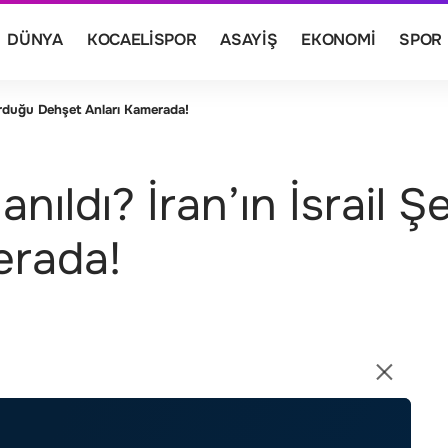
DÜNYA
KOCAELISPOR
ASAYIŞ
EKONOMI
SPOR
i Vurduğu Dehşet Anları Kamerada!
lanıldı? İran’ın İsrail 
erada!