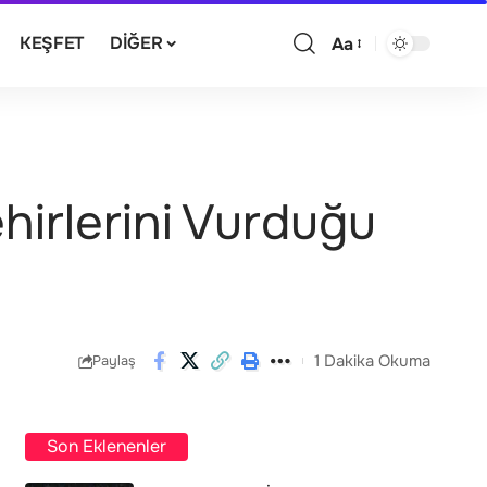
KEŞFET
DIĞER
Aa
Şehirlerini Vurduğu
1 Dakika Okuma
Paylaş
Son Eklenenler