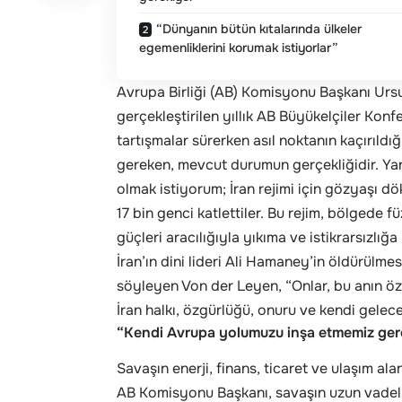
“Dünyanın bütün kıtalarında ülkeler
egemenliklerini korumak istiyorlar”
Avrupa Birliği (AB) Komisyonu Başkanı Ursu
gerçekleştirilen yıllık AB Büyükelçiler Konfe
tartışmalar sürerken asıl noktanın kaçırıld
gereken, mevcut durumun gerçekliğidir. Ya
olmak istiyorum; İran rejimi için gözyaşı dö
17 bin genci katlettiler. Bu rejim, bölgede f
güçleri aracılığıyla yıkıma ve istikrarsızlığ
İran’ın dini lideri Ali Hamaney’in öldürülme
söyleyen Von der Leyen, “Onlar, bu anın öz
İran halkı, özgürlüğü, onuru ve kendi gelece
“Kendi Avrupa yolumuzu inşa etmemiz ger
Savaşın enerji, finans, ticaret ve ulaşım 
AB Komisyonu Başkanı, savaşın uzun vadeli e