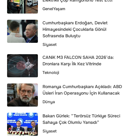
Elektrikli Çöp Kamyonunu Test Etti!
Genel
Yaşam
Cumhurbaşkanı Erdoğan, Devlet
Himayesindeki Çocuklarla Gönül
Sofrasında Buluştu
Siyaset
CANiK M3 FALCON SAHA 2026’da:
Dronlara Karşı İlk Kez Vitrinde
Teknoloji
Romanya Cumhurbaşkanı Açıkladı: ABD
Üsleri İran Operasyonu İçin Kullanacak
Dünya
Bakan Gürlek: “Terörsüz Türkiye Süreci
Sahaya Çok Olumlu Yansıdı”
Siyaset