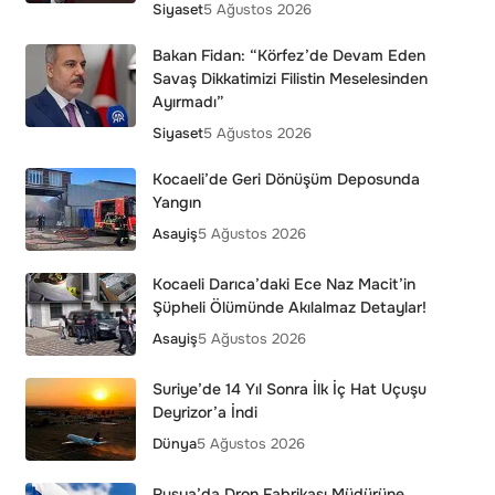
Siyaset
5 Ağustos 2026
Bakan Fidan: “Körfez’de Devam Eden
Savaş Dikkatimizi Filistin Meselesinden
Ayırmadı”
Siyaset
5 Ağustos 2026
Kocaeli’de Geri Dönüşüm Deposunda
Yangın
Asayiş
5 Ağustos 2026
Kocaeli Darıca’daki Ece Naz Macit’in
Şüpheli Ölümünde Akılalmaz Detaylar!
Asayiş
5 Ağustos 2026
Suriye’de 14 Yıl Sonra İlk İç Hat Uçuşu
Deyrizor’a İndi
Dünya
5 Ağustos 2026
Rusya’da Dron Fabrikası Müdürüne