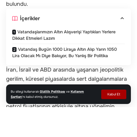
bulundu.
İçerikler
Vatandaşlarımızın Altın Alışverişi Yaptıkları Yerlere
Dikkat Etmeleri Lazım
Vatandaş Bugün 1000 Liraya Altın Alıp Yarın 1050
Lira Olacak Mı Diye Bakıyor, Bu Yanlış Bir Politika
İran, İsrail ve ABD arasında yaşanan jeopolitik
gerilim, küresel piyasalarda sert dalgalanmalara
yol açarken, altın fiyatlarında dikkat çeken
Bu siteyi kullanarak
Gizlilik Politikası
ve
Kullanım
Kabul Et
yükseliş yaşandı. Jeopolitik riskler ve artan
Şartları
'nı kabul etmiş olursunuz.
petrol fiyatlarının etkisiyle altına yönelimin
hızlandığını ifade eden Kapalıçarşı Kat Malikleri
Yönetim Kurulu Başkanı İlhami Yazıcı, “Bugün
biliyorsunuz İran, İsrail, Amerika savaşından