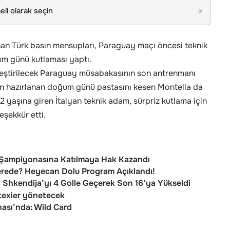
li olarak seçin
→
an Türk basın mensupları, Paraguay maçı öncesi teknik
um günü kutlaması yaptı.
leştirilecek Paraguay müsabakasının son antrenmanı
çin hazırlanan doğum günü pastasını kesen Montella da
2 yaşına giren İtalyan teknik adam, sürpriz kutlama için
şekkür etti.
e Şampiyonasına Katılmaya Hak Kazandı
Nerede? Heyecan Dolu Program Açıklandı!
Shkendija’yı 4 Golle Geçerek Son 16’ya Yükseldi
texier yönetecek
nası’nda: Wild Card