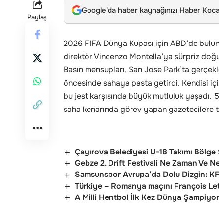
Google'da haber kaynağınızı Haber Kocae
Paylaş
2026 FIFA Dünya Kupası için ABD’de bulun
direktör Vincenzo Montella’ya sürpriz doğ
Basın mensupları, San Jose Park’ta gerçek
öncesinde sahaya pasta getirdi. Kendisi i
bu jest karşısında büyük mutluluk yaşadı. 5
saha kenarında görev yapan gazetecilere te
Çayırova Belediyesi U-18 Takımı Bölg
Gebze 2. Drift Festivali Ne Zaman Ve 
Samsunspor Avrupa’da Dolu Dizgin: KF 
Türkiye – Romanya maçını François Le
A Milli Hentbol İlk Kez Dünya Şampiyo