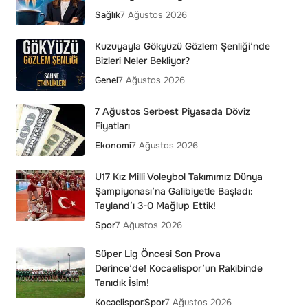
Sağlık
7 Ağustos 2026
Kuzuyayla Gökyüzü Gözlem Şenliği’nde
Bizleri Neler Bekliyor?
Genel
7 Ağustos 2026
7 Ağustos Serbest Piyasada Döviz
Fiyatları
Ekonomi
7 Ağustos 2026
U17 Kız Milli Voleybol Takımımız Dünya
Şampiyonası’na Galibiyetle Başladı:
Tayland’ı 3-0 Mağlup Ettik!
Spor
7 Ağustos 2026
Süper Lig Öncesi Son Prova
Derince’de! Kocaelispor’un Rakibinde
Tanıdık İsim!
Kocaelispor
Spor
7 Ağustos 2026