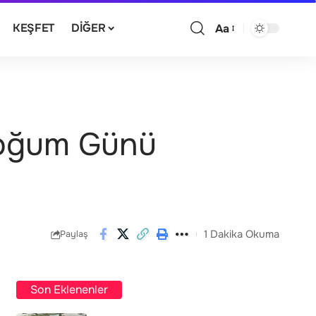
KEŞFET
DIĞER
Aa
Doğum Günü
1 Dakika Okuma
Paylaş
Son Eklenenler