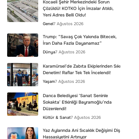
Kocaeli Şehir Merkezindeki Sorun
Çözüldü! KOTKO İçin İmzalar Atıldı,
Yeni Adres Belli Oldu!
Genel
7 Ağustos 2026
Trump: “Savaş Çok Yakında Bitecek,
İran Daha Fazla Dayanamaz”
Dünya
7 Ağustos 2026
Karamürsel’de Zabıta Ekiplerinden Sıkı
Denetim! Raflar Tek Tek İncelendi!
Yaşam
7 Ağustos 2026
Darıca Belediyesi ‘Sanat Seninle
Sokakta’ Etkinliği Bayramoğlu’nda
Düzenlendi!
Kültür & Sanat
7 Ağustos 2026
Yaz Aylarında Ani Sıcaklık Değişimi Diş
Hassasiyetini Artırıyor