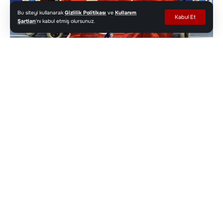
Bu siteyi kullanarak
Gizlilik Politikası
ve
Kullanım
Kabul Et
Şartları
'nı kabul etmiş olursunuz.
Kocaeli Büyükşehir Belediyesi Kağıtspor’un para
milli sporcusu, Finlandiya’da düzenlenen World
Boccia Challenger (Dünya Boccia Kupası)
turnuvasında tarih yazdı. 7-15 Mayıs 2026
tarihleri arasında Lahti kentinde gerçekleşen dev
organizasyonda, Kocaeli’nin evladı kürsüye
çıkarak ay-yıldızlı bayrağımızı dalgalandırdı.