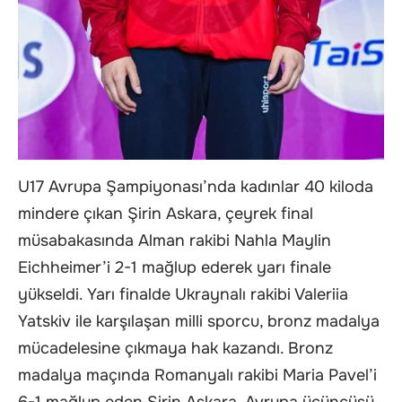
U17 Avrupa Şampiyonası’nda kadınlar 40 kiloda
mindere çıkan Şirin Askara, çeyrek final
müsabakasında Alman rakibi Nahla Maylin
Eichheimer’i 2-1 mağlup ederek yarı finale
yükseldi. Yarı finalde Ukraynalı rakibi Valeriia
Yatskiv ile karşılaşan milli sporcu, bronz madalya
mücadelesine çıkmaya hak kazandı. Bronz
madalya maçında Romanyalı rakibi Maria Pavel’i
6-1 mağlup eden Şirin Askara, Avrupa üçüncüsü