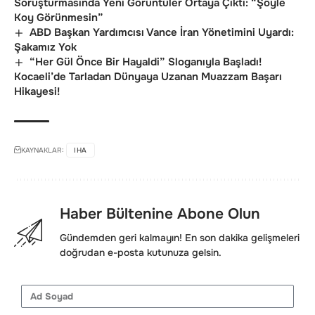
Soruşturmasında Yeni Görüntüler Ortaya Çıktı: “Şöyle
Koy Görünmesin”
ABD Başkan Yardımcısı Vance İran Yönetimini Uyardı:
Şakamız Yok
“Her Gül Önce Bir Hayaldi” Sloganıyla Başladı!
Kocaeli’de Tarladan Dünyaya Uzanan Muazzam Başarı
Hikayesi!
KAYNAKLAR:
IHA
Haber Bültenine Abone Olun
Gündemden geri kalmayın! En son dakika gelişmeleri
doğrudan e-posta kutunuza gelsin.