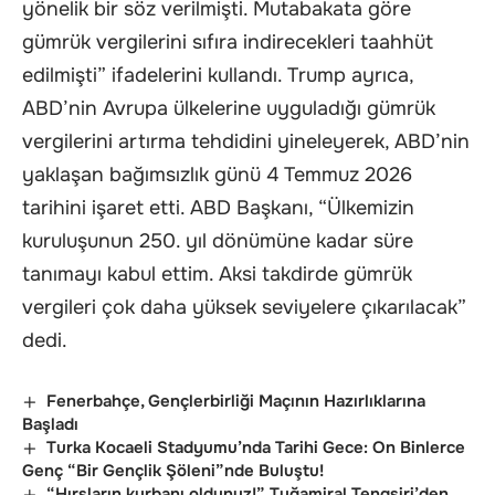
yönelik bir söz verilmişti. Mutabakata göre
gümrük vergilerini sıfıra indirecekleri taahhüt
edilmişti” ifadelerini kullandı. Trump ayrıca,
ABD’nin Avrupa ülkelerine uyguladığı gümrük
vergilerini artırma tehdidini yineleyerek, ABD’nin
yaklaşan bağımsızlık günü 4 Temmuz 2026
tarihini işaret etti. ABD Başkanı, “Ülkemizin
kuruluşunun 250. yıl dönümüne kadar süre
tanımayı kabul ettim. Aksi takdirde gümrük
vergileri çok daha yüksek seviyelere çıkarılacak”
dedi.
Fenerbahçe, Gençlerbirliği Maçının Hazırlıklarına
Başladı
Turka Kocaeli Stadyumu’nda Tarihi Gece: On Binlerce
Genç “Bir Gençlik Şöleni”nde Buluştu!
“Hırsların kurbanı oldunuz!” Tuğamiral Tengsiri’den