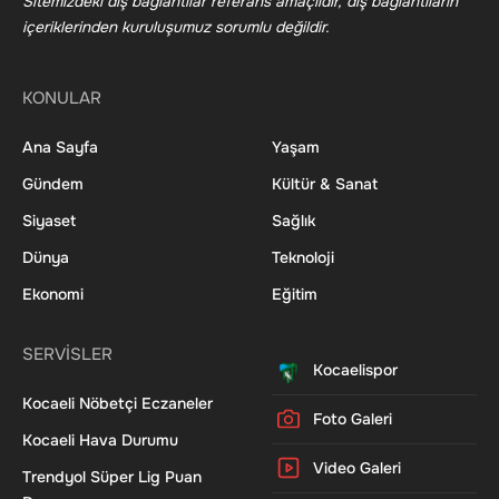
Sitemizdeki dış bağlantılar referans amaçlıdır, dış bağlantıların
içeriklerinden kuruluşumuz sorumlu değildir.
KONULAR
Ana Sayfa
Yaşam
Gündem
Kültür & Sanat
Siyaset
Sağlık
Dünya
Teknoloji
Ekonomi
Eğitim
SERVİSLER
Kocaelispor
Kocaeli Nöbetçi Eczaneler
Foto Galeri
Kocaeli Hava Durumu
Video Galeri
Trendyol Süper Lig Puan