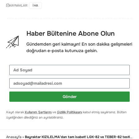
KAYNAKLAR:
IHA
Haber Bültenine Abone Olun
Gündemden geri kalmayın! En son dakika gelişmeleri
doğrudan e-posta kutunuza gelsin.
Gönder
Kayıt olarak
Kullanım Şartlarını
ve
Gizlilik Politikasını
kabul etmiş sayılırsınız. Bülten
üyeliğinden dilediğiniz an ayrılabilirsiniz.
Anasayfa
»
Bayraktar KIZILELMA’dan tam isabet! LGK-82 ve TEBER-82 testlerini başarıyla tamamladı