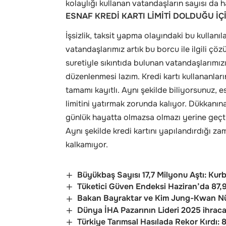
kolaylığı kullanan vatandaşların sayısı da 
ESNAF KREDİ KARTI LİMİTİ DOLDUĞU İ
İşsizlik, taksit yapma olayındaki bu kullanı
vatandaşlarımız artık bu borcu ile ilgili ç
suretiyle sıkıntıda bulunan vatandaşlarımız
düzenlenmesi lazım. Kredi kartı kullananlar
tamamı kayıtlı. Aynı şekilde biliyorsunuz, es
limitini yatırmak zorunda kalıyor. Dükkanına
günlük hayatta olmazsa olmazı yerine geçti.
Aynı şekilde kredi kartını yapılandırdığı za
kalkamıyor.
Büyükbaş Sayısı 17,7 Milyonu Aştı: Kur
Tüketici Güven Endeksi Haziran’da 87,9
Bakan Bayraktar ve Kim Jung-Kwan Nük
Dünya İHA Pazarının Lideri 2025 ihra
Türkiye Tarımsal Hasılada Rekor Kırdı: 