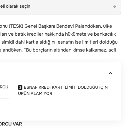
li olarak seçin
→
onu (TESK) Genel Başkanı Bendevi Palandöken, ülke
ları ve batık krediler hakkında hükümete ve bankacılık
imidi dahi kartla aldığını, esnafın ise limitleri dolduğu
alandöken, “Bu borçların altından kimse kalkamaz, acil
ORCU
ESNAF KREDİ KARTI LİMİTİ DOLDUĞU İÇİN
ÜRÜN ALAMIYOR
BORCU VAR