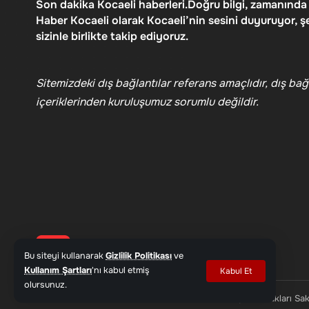
Son dakika Kocaeli haberleri.Doğru bilgi, zamanında
Haber Kocaeli olarak Kocaeli’nin sesini duyuruyor, ş
sizinle birlikte takip ediyoruz.
Sitemizdeki dış bağlantılar referans amaçlıdır, dış bağl
içeriklerinden kuruluşumuz sorumlu değildir.
Bu siteyi kullanarak
Gizlilik Politikası
ve
Kullanım Şartları
'nı kabul etmiş
Kabul Et
olursunuz.
© 2026 Haber Kocaeli - www.haberkocaeli.com | Tüm Hakları Sakl