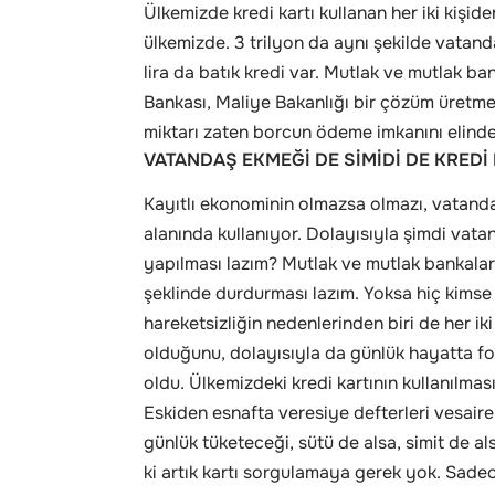
Ülkemizde kredi kartı kullanan her iki kişide
ülkemizde. 3 trilyon da aynı şekilde vatanda
lira da batık kredi var. Mutlak ve mutlak ba
Bankası, Maliye Bakanlığı bir çözüm üretme
miktarı zaten borcun ödeme imkanını elinde
VATANDAŞ EKMEĞİ DE SİMİDİ DE KREDİ
Kayıtlı ekonominin olmazsa olmazı, vatandaş 
alanında kullanıyor. Dolayısıyla şimdi vata
yapılması lazım? Mutlak ve mutlak bankalar b
şeklinde durdurması lazım. Yoksa hiç kimse 
hareketsizliğin nedenlerinden biri de her iki 
olduğunu, dolayısıyla da günlük hayatta fo
oldu. Ülkemizdeki kredi kartının kullanılması
Eskiden esnafta veresiye defterleri vesaire
günlük tüketeceği, sütü de alsa, simit de al
ki artık kartı sorgulamaya gerek yok. Sade