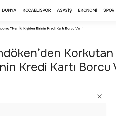
DÜNYA
KOCAELISPOR
ASAYIŞ
EKONOMI
SPOR
u: “Her İki Kişiden Birinin Kredi Kartı Borcu Var!”
ndöken’den Korkutan
inin Kredi Kartı Borcu 