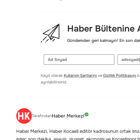
Haber Bültenine
Gündemden geri kalmayın! En son daki
Kayıt olarak
Kullanım Şartlarını
ve
Gizlilik Politikasını
ka
ayrılabilirsiniz.
Haber Merkezi
Tarafından
Haber Merkezi, Haber Kocaeli editör kadrosunun ortak imzas
eder; son dakika, asayiş, siyaset, ekonomi ve Kocaelispor hab