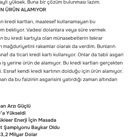
hayli yüksek. Buna bir çözüm bulunması lazım.
ÇİN ÜRÜN ALAMIYOR
lan kredi kartları, maalesef kullanamayan bu
özüm bekliyor. Vadesi dolanlara veya süre vermek
ın bu kredi kartıyla olan münasebetlerin tekrar
ın mağduriyetini rakamlar olarak da verdim. Bunların
naf da ticari kredi kartı kullanıyor. Onlar da tabii asgari
 iş yerine ürün de alamıyor. Bu kredi kartları gerçekten
 Esnaf kendi kredi kartının dolduğu için ürün alamıyor.
man da bu faizinin asgarisini yatırdığı zaman altından
ban Arzı Güçlü
’a Yükseldi
leer Enerji İçin Masada
cat Şampiyonu Baykar Oldu
83,2 Milyar Dolar