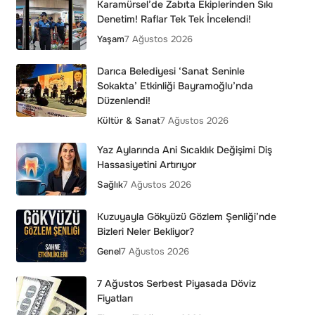
Karamürsel’de Zabıta Ekiplerinden Sıkı
Denetim! Raflar Tek Tek İncelendi!
Yaşam
7 Ağustos 2026
Darıca Belediyesi ‘Sanat Seninle
Sokakta’ Etkinliği Bayramoğlu’nda
Düzenlendi!
Kültür & Sanat
7 Ağustos 2026
Yaz Aylarında Ani Sıcaklık Değişimi Diş
Hassasiyetini Artırıyor
Sağlık
7 Ağustos 2026
Kuzuyayla Gökyüzü Gözlem Şenliği’nde
Bizleri Neler Bekliyor?
Genel
7 Ağustos 2026
7 Ağustos Serbest Piyasada Döviz
Fiyatları