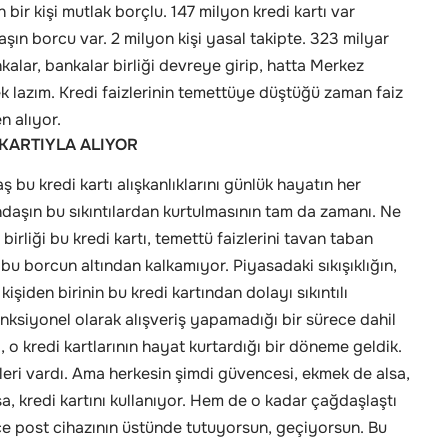
n bir kişi mutlak borçlu. 147 milyon kredi kartı var
şın borcu var. 2 milyon kişi yasal takipte. 323 milyar
nkalar, bankalar birliği devreye girip, hatta Merkez
k lazım. Kredi faizlerinin temettüye düştüğü zaman faiz
n alıyor.
 KARTIYLA ALIYOR
bu kredi kartı alışkanlıklarını günlük hayatın her
ndaşın bu sıkıntılardan kurtulmasının tam da zamanı. Ne
irliği bu kredi kartı, temettü faizlerini tavan taban
bu borcun altından kalkamıyor. Piyasadaki sıkışıklığın,
kişiden birinin bu kredi kartından dolayı sıkıntılı
nksiyonel olarak alışveriş yapamadığı bir sürece dahil
, o kredi kartlarının hayat kurtardığı bir döneme geldik.
leri vardı. Ama herkesin şimdi güvencesi, ekmek de alsa,
sa, kredi kartını kullanıyor. Hem de o kadar çağdaşlaştı
ce post cihazının üstünde tutuyorsun, geçiyorsun. Bu