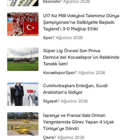
Ekonomi
7 Ağustos 2026
U17 Kız Milli Voleybol Takımımız Dünya
Şampiyonası’na Galibiyetle Başladı:
Tayland’ı 3-0 Mağlup Ettik!
Spor
7 Ağustos 2026
Süper Lig Öncesi Son Prova
Derince’de! Kocaelispor’un Rakibinde
Tanıdık İsim!
Kocaelispor
Spor
7 Ağustos 2026
Cumhurbaşkanı Erdoğan, Suudi
Arabistan’a Gidiyor
Siyaset
7 Ağustos 2026
İspanya ve Fransa’daki Orman
Yangınlarında Görev Yapan 4 Uçak
Türkiye’ye Döndü
Çevre
7 Ağustos 2026