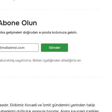
 Abone Olun
ka gelişmeleri doğrudan e-posta kutunuza gelsin.
Gönder
bul etmiş sayılırsınız. Bülten üyeliğinden dilediğiniz an
ıdır. Ekibimiz Kocaeli ve İzmit gündemini yerinden takip
erlerini doğruluk esasıyla hazırlar. Ajans kaynaklı içerikler