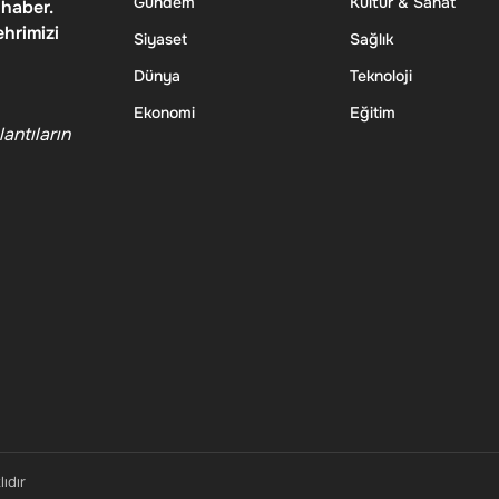
Gündem
Kültür & Sanat
 haber.
ehrimizi
Siyaset
Sağlık
Dünya
Teknoloji
Ekonomi
Eğitim
antıların
ıdır