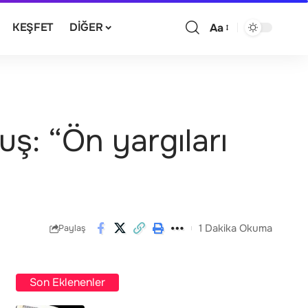
KEŞFET
DIĞER
Aa
ş: “Ön yargıları
1 Dakika Okuma
Paylaş
Son Eklenenler