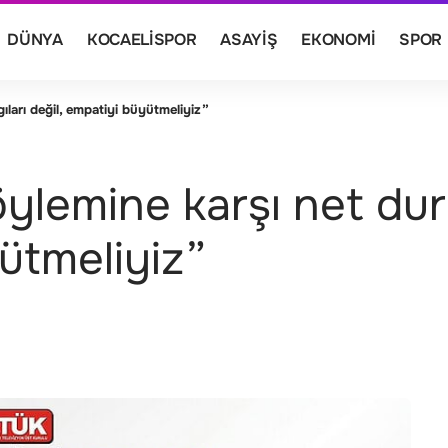
DÜNYA
KOCAELISPOR
ASAYIŞ
EKONOMI
SPOR
ları değil, empatiyi büyütmeliyiz”
ylemine karşı net duru
ütmeliyiz”