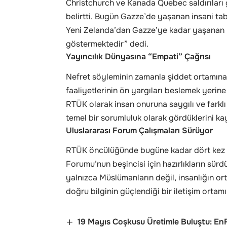
Christchurch ve Kanada Quebec saldırıları gi
belirtti. Bugün Gazze’de yaşanan insani t
Yeni Zelanda’dan Gazze’ye kadar yaşanan bu 
göstermektedir” dedi.
Yayıncılık Dünyasına “Empati” Çağrısı
Nefret söyleminin zamanla şiddet ortamına
faaliyetlerinin ön yargıları beslemek yerin
RTÜK olarak insan onuruna saygılı ve farklı 
temel bir sorumluluk olarak gördüklerini ka
Uluslararası Forum Çalışmaları Sürüyor
RTÜK öncülüğünde bugüne kadar dört kez 
Forumu’nun beşincisi için hazırlıkların sü
yalnızca Müslümanların değil, insanlığın or
doğru bilginin güçlendiği bir iletişim ortamı 
19 Mayıs Coşkusu Üretimle Buluştu: En