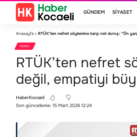
GÜNDEM
SIYASET
Anasayfa
»
RTÜK’ten nefret söylemine karşı net duruş: “Ön yargı
GENEL
RTÜK’ten nefret sö
değil, empatiyi büy
HaberKocaeli
Son güncelleme: 15 Mart 2026 12:24