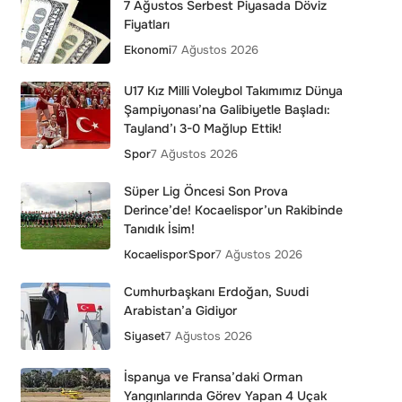
7 Ağustos Serbest Piyasada Döviz
Fiyatları
Ekonomi
7 Ağustos 2026
U17 Kız Milli Voleybol Takımımız Dünya
Şampiyonası’na Galibiyetle Başladı:
Tayland’ı 3-0 Mağlup Ettik!
Spor
7 Ağustos 2026
Süper Lig Öncesi Son Prova
Derince’de! Kocaelispor’un Rakibinde
Tanıdık İsim!
Kocaelispor
Spor
7 Ağustos 2026
Cumhurbaşkanı Erdoğan, Suudi
Arabistan’a Gidiyor
Siyaset
7 Ağustos 2026
İspanya ve Fransa’daki Orman
Yangınlarında Görev Yapan 4 Uçak