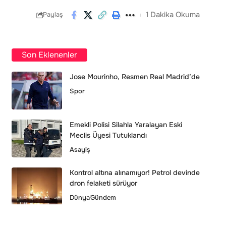
1 Dakika Okuma
Paylaş
Son Eklenenler
Jose Mourinho, Resmen Real Madrid’de
Spor
Emekli Polisi Silahla Yaralayan Eski
Meclis Üyesi Tutuklandı
Asayiş
Kontrol altına alınamıyor! Petrol devinde
dron felaketi sürüyor
Dünya
Gündem
Bağdat’ta üst düzey yetkililerin