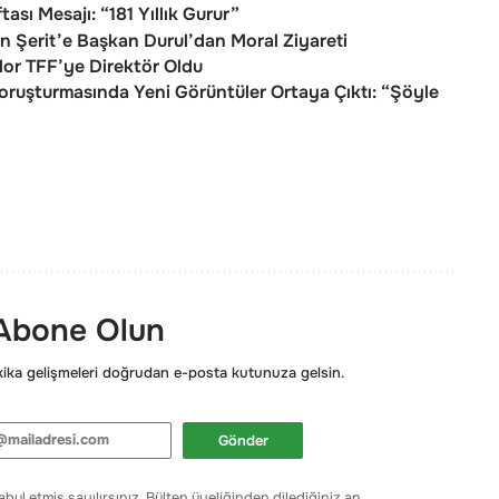
tası Mesajı: “181 Yıllık Gurur”
n Şerit’e Başkan Durul’dan Moral Ziyareti
lor TFF’ye Direktör Oldu
Soruşturmasında Yeni Görüntüler Ortaya Çıktı: “Şöyle
 Abone Olun
ka gelişmeleri doğrudan e-posta kutunuza gelsin.
Gönder
bul etmiş sayılırsınız. Bülten üyeliğinden dilediğiniz an