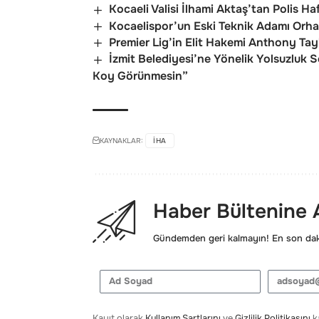
Kocaeli Valisi İlhami Aktaş’tan Polis Haf
Kocaelispor’un Eski Teknik Adamı Orha
Premier Lig’in Elit Hakemi Anthony Tay
İzmit Belediyesi’ne Yönelik Yolsuzluk 
Koy Görünmesin”
KAYNAKLAR:
IHA
Haber Bültenine
Gündemden geri kalmayın! En son daki
Kayıt olarak
Kullanım Şartlarını
ve
Gizlilik Politikasını
ka