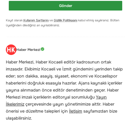
Gönder
Kayıt olarak
Kullanım Şartlarını
ve
Gizlilik Politikasını
kabul etmiş sayılırsınız. Bülten
üyeliğinden dilediğiniz an ayrılabilirsiniz.
Haber Merkezi
Haber Merkezi, Haber Kocaeli editör kadrosunun ortak
imzasıdır. Ekibimiz Kocaeli ve İzmit gündemini yerinden takip
eder; son dakika, asayiş, siyaset, ekonomi ve Kocaelispor
haberlerini doğruluk esasıyla hazırlar. Ajans kaynaklı içerikler
yayına alınmadan önce editör denetiminden geçer. Haber
Merkezi imzalı içeriklerin editoryal sorumluluğu
Yayın
İlkelerimiz
çerçevesinde yayın yönetimimize aittir. Haber
önerisi ve düzeltme talepleri için
İletişim
sayfamızdan bize
ulaşabilirsiniz.