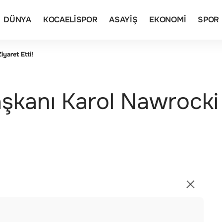
DÜNYA
KOCAELISPOR
ASAYIŞ
EKONOMI
SPOR
yaret Etti!
anı Karol Nawrocki A