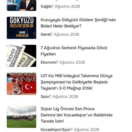
Sağlık
7 Ağustos 2026
Kuzuyayla Gökyüzü Gözlem Şenliği’nde
Bizleri Neler Bekliyor?
Genel
7 Ağustos 2026
7 Ağustos Serbest Piyasada Döviz
Fiyatları
Ekonomi
7 Ağustos 2026
U17 Kız Milli Voleybol Takımımız Dünya
Şampiyonası’na Galibiyetle Başladı:
Tayland’ı 3-0 Mağlup Ettik!
Spor
7 Ağustos 2026
Süper Lig Öncesi Son Prova
Derince’de! Kocaelispor’un Rakibinde
Tanıdık İsim!
Kocaelispor
Spor
7 Ağustos 2026