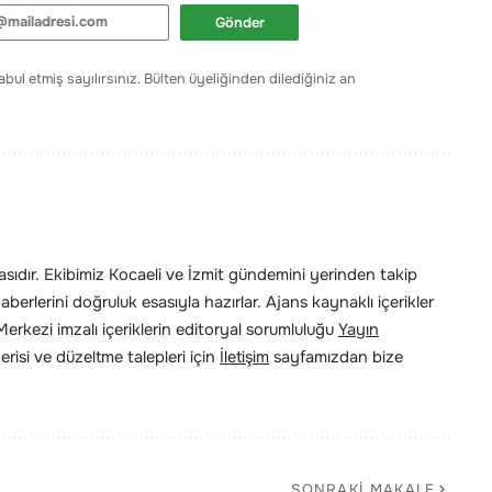
Gönder
bul etmiş sayılırsınız. Bülten üyeliğinden dilediğiniz an
ıdır. Ekibimiz Kocaeli ve İzmit gündemini yerinden takip
erlerini doğruluk esasıyla hazırlar. Ajans kaynaklı içerikler
rkezi imzalı içeriklerin editoryal sorumluluğu
Yayın
risi ve düzeltme talepleri için
İletişim
sayfamızdan bize
SONRAKI MAKALE