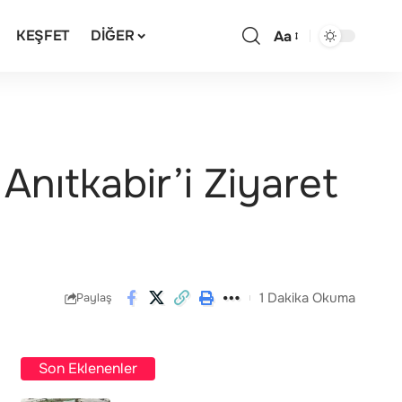
KEŞFET
DIĞER
Aa
nıtkabir’i Ziyaret
1 Dakika Okuma
Paylaş
Son Eklenenler