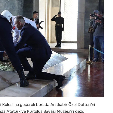
 Kulesi’ne geçerek burada Anıtkabir Özel Defteri’ni
da Atatürk ve Kurtuluş Savaşı Müzesi’ni gezdi.