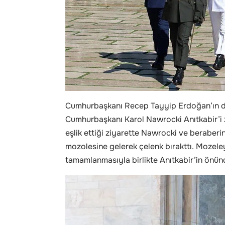
Cumhurbaşkanı Recep Tayyip Erdoğan’ın da
Cumhurbaşkanı Karol Nawrocki Anıtkabir’i z
eşlik ettiği ziyarette Nawrocki ve beraberi
mozolesine gelerek çelenk bırakttı. Mozel
tamamlanmasıyla birlikte Anıtkabir’in önünd