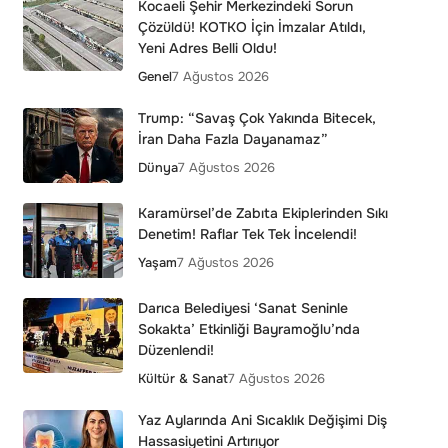
Kocaeli Şehir Merkezindeki Sorun
Çözüldü! KOTKO İçin İmzalar Atıldı,
Yeni Adres Belli Oldu!
Genel
7 Ağustos 2026
Trump: “Savaş Çok Yakında Bitecek,
İran Daha Fazla Dayanamaz”
Dünya
7 Ağustos 2026
Karamürsel’de Zabıta Ekiplerinden Sıkı
Denetim! Raflar Tek Tek İncelendi!
Yaşam
7 Ağustos 2026
Darıca Belediyesi ‘Sanat Seninle
Sokakta’ Etkinliği Bayramoğlu’nda
Düzenlendi!
Kültür & Sanat
7 Ağustos 2026
Yaz Aylarında Ani Sıcaklık Değişimi Diş
Hassasiyetini Artırıyor