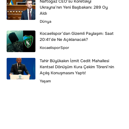
Naftogaz CEO’su Koretskyi
Ukrayna’nın Yeni Başbakanı: 289 Oy
Aldı
Dünya
Kocaelispor’dan Gizemli Paylaşım: Saat
20:41’de Ne Açıklanacak?
Kocaelispor
Spor
Tahir Büyükakın İzmit Cedit Mahallesi
Kentsel Dönüşüm Kura Çekim Töreni’nin
Açılış Konuşmasını Yaptı!
Yaşam