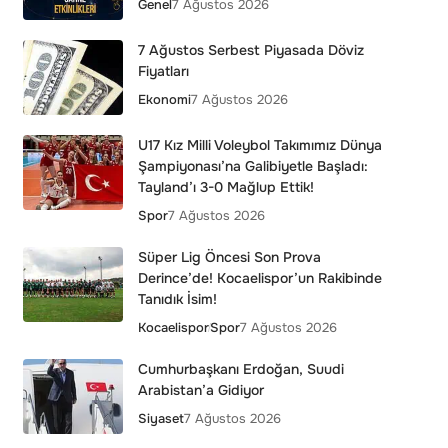
Genel
7 Ağustos 2026
7 Ağustos Serbest Piyasada Döviz
Fiyatları
Ekonomi
7 Ağustos 2026
U17 Kız Milli Voleybol Takımımız Dünya
Şampiyonası’na Galibiyetle Başladı:
Tayland’ı 3-0 Mağlup Ettik!
Spor
7 Ağustos 2026
Süper Lig Öncesi Son Prova
Derince’de! Kocaelispor’un Rakibinde
Tanıdık İsim!
Kocaelispor
Spor
7 Ağustos 2026
Cumhurbaşkanı Erdoğan, Suudi
Arabistan’a Gidiyor
Siyaset
7 Ağustos 2026