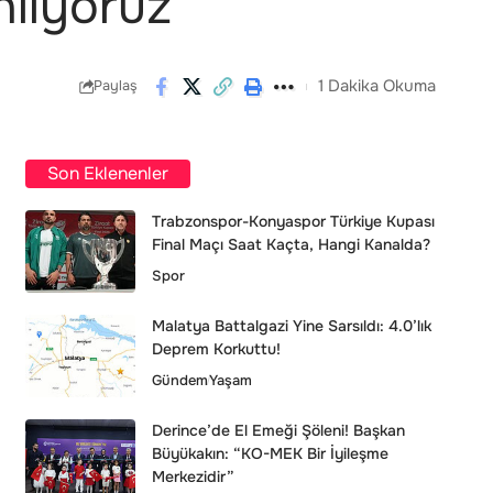
nlıyoruz”
1 Dakika Okuma
Paylaş
Son Eklenenler
Trabzonspor-Konyaspor Türkiye Kupası
Final Maçı Saat Kaçta, Hangi Kanalda?
Spor
Malatya Battalgazi Yine Sarsıldı: 4.0’lık
Deprem Korkuttu!
Gündem
Yaşam
Derince’de El Emeği Şöleni! Başkan
Büyükakın: “KO-MEK Bir İyileşme
Merkezidir”