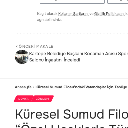
Kayıt olarak
Kullanım Şartlarını
ve
Gizlilik Politikasını
ka
ayrılabilirsiniz.
ÖNCEKI MAKALE
Kartepe Belediye Başkanı Kocaman Acısu Spo
Salonu İnşaatını İnceledi
Anasayfa
»
Küresel Sumud Filosu’ndaki Vatandaşlar İçin Tahliye 
DÜNYA
GÜNDEM
Küresel Sumud Filos