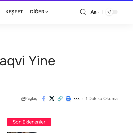
KEŞFET
DIĞER
Aa
aqvi Yine
1 Dakika Okuma
Paylaş
Son Eklenenler