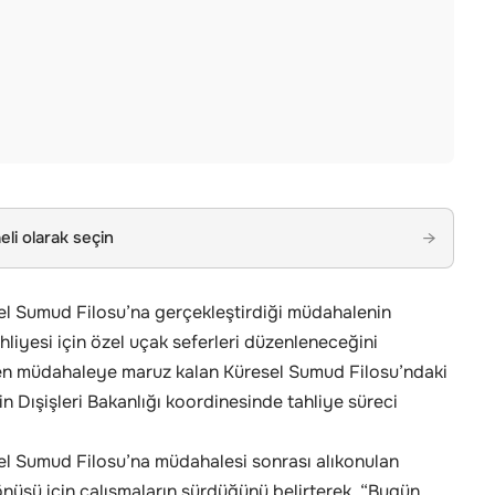
li olarak seçin
→
esel Sumud Filosu’na gerçekleştirdiği müdahalenin
hliyesi için özel uçak seferleri düzenleneceğini
en müdahaleye maruz kalan Küresel Sumud Filosu’ndaki
n Dışişleri Bakanlığı koordinesinde tahliye süreci
esel Sumud Filosu’na müdahalesi sonrası alıkonulan
önüşü için çalışmaların sürdüğünü belirterek, “Bugün