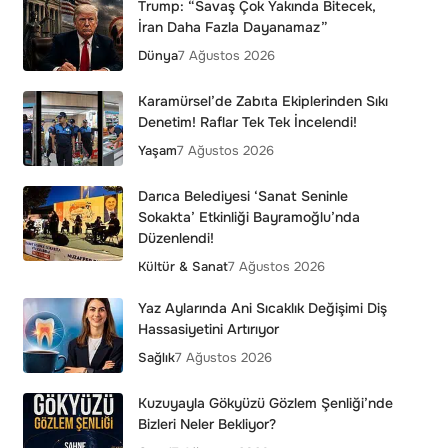
Trump: “Savaş Çok Yakında Bitecek,
İran Daha Fazla Dayanamaz”
Dünya
7 Ağustos 2026
Karamürsel’de Zabıta Ekiplerinden Sıkı
Denetim! Raflar Tek Tek İncelendi!
Yaşam
7 Ağustos 2026
Darıca Belediyesi ‘Sanat Seninle
Sokakta’ Etkinliği Bayramoğlu’nda
Düzenlendi!
Kültür & Sanat
7 Ağustos 2026
Yaz Aylarında Ani Sıcaklık Değişimi Diş
Hassasiyetini Artırıyor
Sağlık
7 Ağustos 2026
Kuzuyayla Gökyüzü Gözlem Şenliği’nde
Bizleri Neler Bekliyor?