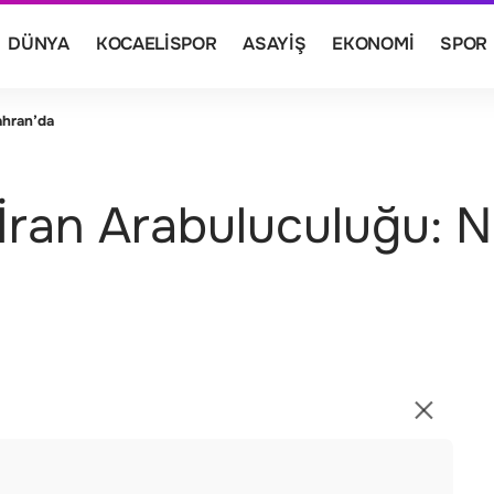
DÜNYA
KOCAELISPOR
ASAYIŞ
EKONOMI
SPOR
ahran’da
ran Arabuluculuğu: N