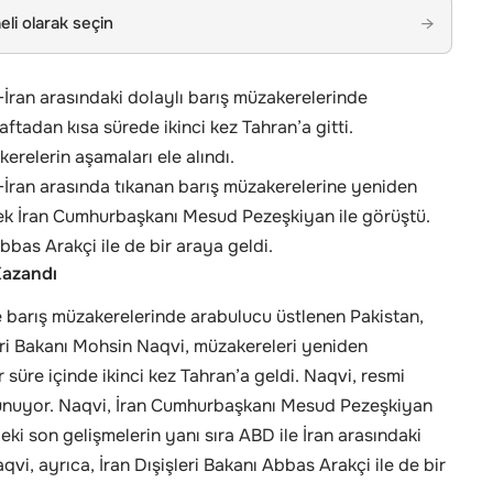
li olarak seçin
→
-İran arasındaki dolaylı barış müzakerelerinde
ftadan kısa sürede ikinci kez Tahran’a gitti.
relerin aşamaları ele alındı.
-İran arasında tıkanan barış müzakerelerine yeniden
ek İran Cumhurbaşkanı Mesud Pezeşkiyan ile görüştü.
Abbas Arakçi ile de bir araya geldi.
Kazandı
barış müzakerelerinde arabulucu üstlenen Pakistan,
şleri Bakanı Mohsin Naqvi, müzakereleri yeniden
süre içinde ikinci kez Tahran’a geldi. Naqvi, resmi
lunuyor. Naqvi, İran Cumhurbaşkanı Mesud Pezeşkiyan
ki son gelişmelerin yanı sıra ABD ile İran arasındaki
qvi, ayrıca, İran Dışişleri Bakanı Abbas Arakçi ile de bir