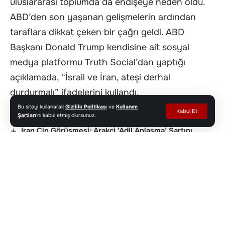
uluslararası toplumda da endişeye neden oldu.
ABD’den son yaşanan gelişmelerin ardından
taraflara dikkat çeken bir çağrı geldi. ABD
Başkanı Donald Trump kendisine ait sosyal
medya platformu Truth Social’dan yaptığı
açıklamada, “İsrail ve İran, ateşi derhal
durdurmalı” ifadelerini kullandı.
Bu siteyi kullanarak
Gizlilik Politikası
ve
Kullanım
Kabul Et
Şartları
'nı kabul etmiş olursunuz.
Trump: İran Anlaşması 48 Saat İçinde İmzalanacak
İran Çin Görüşmesi: Arakçi ‘Adil Anlaşma’ Şartını
Açıkladı
Ankara’da Kritik AB Zirvesi: Vize, Gümrük Birliği ve
AB’ye Tam Üyelik
İçişleri Bakanı Ali Yerlikaya: FETÖ’nün “Güncel
Yapılanması”na Ağır Darbe!
İsrail’den Han Yunus’ta Çadır Saldırısı: Anne ve 1
Yaşındaki Kızı Öldü