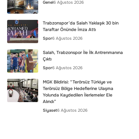
Genel
6 Ağustos 2026
Trabzonspor’da Salah Yaklaşık 30 bin
Taraftar Önünde İmza Attı
Spor
6 Ağustos 2026
Salah, Trabzonspor İle İlk Antrenmanına
Çıktı
Spor
6 Ağustos 2026
MGK Bildirisi: “Terörsüz Türkiye ve
Terörsüz Bölge Hedeflerine Ulaşma
Yolunda Kaydedilen İlerlemeler Ele
Alındı”
Siyaset
6 Ağustos 2026
İzmit Belediyesi’nden Rüşvet
İddialarına Açıklama: 15 Nisan’dan Bu
Yana Verilen Tüm Ruhsatlar