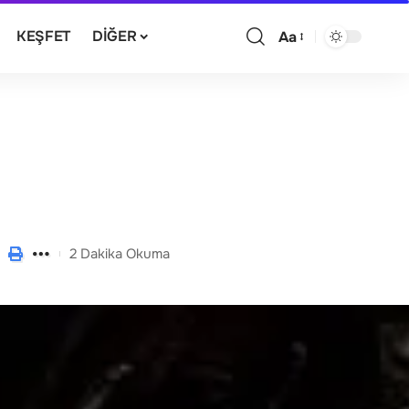
KEŞFET
DIĞER
Aa
2 Dakika Okuma