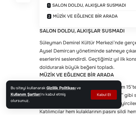
SALON DOLDU, ALKIŞLAR SUSMADI
MÜZİK VE EĞLENCE BİR ARADA
SALON DOLDU, ALKIŞLAR SUSMADI
Süleyman Demirel Kültür Merkezi’nde gerçekl
Aysel Demircan yönetiminde sahneye çıkan 
eserlerini seslendirdi. Geçtiğimiz yıl ilk ko
doldurarak büyük beğeni topladı.
MÜZİK VE EĞLENCE BİR ARADA
Yaklaşık 2 saat süren konserde toplam 15’ten 
Bu siteyi kullanarak
Gizlilik Politikası
ve
Gülün Alı Var” ve “Sigaramın Dumanı” gibi sev
Kullanım Şartları
'nı kabul etmiş
Kabul Et
olursunuz.
Programın ilerleyen dakikalarında seyircileri
Katılımcılar hem kulaklarının pasını sildi he
TOPLUMSAL KATILIMA ANLAMLI KATKI
Etkinlik, ileri yaş bireylerin kültür-sanat 