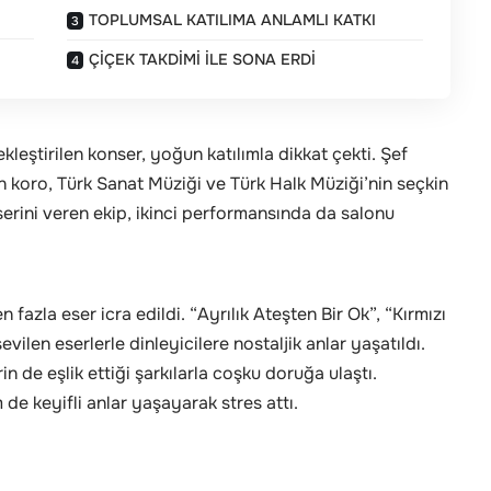
TOPLUMSAL KATILIMA ANLAMLI KATKI
ÇİÇEK TAKDİMİ İLE SONA ERDİ
eştirilen konser, yoğun katılımla dikkat çekti. Şef
koro, Türk Sanat Müziği ve Türk Halk Müziği’nin seçkin
nserini veren ekip, ikinci performansında da salonu
fazla eser icra edildi. “Ayrılık Ateşten Bir Ok”, “Kırmızı
ilen eserlerle dinleyicilere nostaljik anlar yaşatıldı.
n de eşlik ettiği şarkılarla coşku doruğa ulaştı.
m de keyifli anlar yaşayarak stres attı.
alanında üretkenliğini desteklemek ve toplumsal yaşama