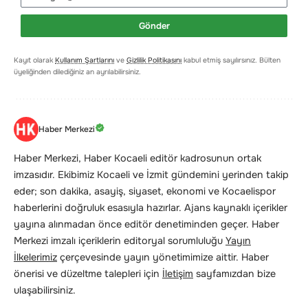
Gönder
Kayıt olarak
Kullanım Şartlarını
ve
Gizlilik Politikasını
kabul etmiş sayılırsınız. Bülten
üyeliğinden dilediğiniz an ayrılabilirsiniz.
Haber Merkezi
Haber Merkezi, Haber Kocaeli editör kadrosunun ortak
imzasıdır. Ekibimiz Kocaeli ve İzmit gündemini yerinden takip
eder; son dakika, asayiş, siyaset, ekonomi ve Kocaelispor
haberlerini doğruluk esasıyla hazırlar. Ajans kaynaklı içerikler
yayına alınmadan önce editör denetiminden geçer. Haber
Merkezi imzalı içeriklerin editoryal sorumluluğu
Yayın
İlkelerimiz
çerçevesinde yayın yönetimimize aittir. Haber
önerisi ve düzeltme talepleri için
İletişim
sayfamızdan bize
ulaşabilirsiniz.