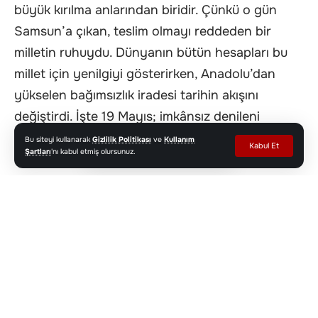
büyük kırılma anlarından biridir. Çünkü o gün
Samsun’a çıkan, teslim olmayı reddeden bir
milletin ruhuydu. Dünyanın bütün hesapları bu
millet için yenilgiyi gösterirken, Anadolu’dan
yükselen bağımsızlık iradesi tarihin akışını
değiştirdi. İşte 19 Mayıs; imkânsız denileni
mümkün hâle getiren millet iradesidir.
Bu siteyi kullanarak
Gizlilik Politikası
ve
Kullanım
Kabul Et
Şartları
'nı kabul etmiş olursunuz.
O gün limanlarda düşman gemileri vardı; bugün
ise zihinleri kuşatmaya çalışan görünmez
tehditler var. Dün topraklarımız hedef alınıyordu,
bugün dikkatimiz, düşüncemiz, kültürümüz ve
hayallerimiz kuşatma altında. Bu yüzden
çağımızın en büyük istiklal mücadelesi,
köklerinden kopmadan dünyaya yön verebilen
bir gençliktir.