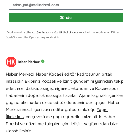
Gönder
Kayıt olarak
Kullanım Şartlarını
ve
Gizlilik Politikasını
kabul etmiş sayılırsınız. Bülten
üyeliğinden dilediğiniz an ayrılabilirsiniz.
Haber Merkezi
Haber Merkezi, Haber Kocaeli editör kadrosunun ortak
imzasıdır. Ekibimiz Kocaeli ve İzmit gündemini yerinden takip
eder; son dakika, asayiş, siyaset, ekonomi ve Kocaelispor
haberlerini doğruluk esasıyla hazırlar. Ajans kaynaklı içerikler
yayına alınmadan önce editör denetiminden geçer. Haber
Merkezi imzalı içeriklerin editoryal sorumluluğu
Yayın
İlkelerimiz
çerçevesinde yayın yönetimimize aittir. Haber
önerisi ve düzeltme talepleri için
İletişim
sayfamızdan bize
ulaşabilirsiniz.